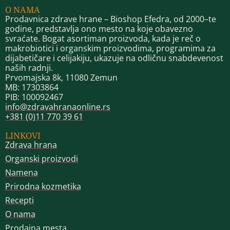
O NAMA
Prodavnica zdrave hrane – Bioshop Efedra, od 2000–te
godine, predstavlja ono mesto na koje obavezno
svraćate. Bogat asortiman proizvoda, kada je reč o
makrobiotici i organskim proizvodima, programima za
dijabetičare i celijakiju, ukazuje na odličnu snabdevenost
naših radnji.
Prvomajska 8k, 11080 Zemun
MB: 17303864
PIB: 100092467
info@zdravahranaonline.rs
+381 (0)11 770 39 61
LINKOVI
Zdrava hrana
Organski proizvodi
Namena
Prirodna kozmetika
Recepti
O nama
Prodajna mesta