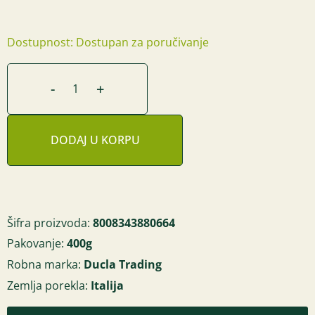
Dostupnost: Dostupan za poručivanje
-
+
DODAJ U KORPU
Šifra proizvoda:
8008343880664
Pakovanje:
400g
Robna marka:
Ducla Trading
Zemlja porekla:
Italija