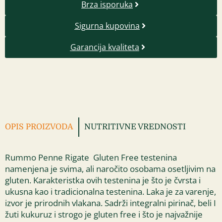
Brza isporuka
Sigurna kupovina
Garancija kvaliteta
OPIS PROIZVODA
NUTRITIVNE VREDNOSTI
Rummo Penne Rigate Gluten Free testenina
namenjena je svima, ali naročito osobama osetljivim na
gluten. Karakteristka ovih testenina je što je čvrsta i
ukusna kao i tradicionalna testenina. Laka je za varenje,
izvor je prirodnih vlakana. Sadrži integralni pirinač, beli I
žuti kukuruz i strogo je gluten free i što je najvažnije