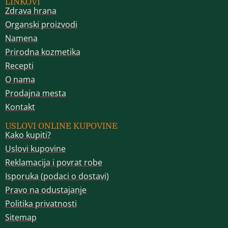
LINKOVI
Zdrava hrana
Organski proizvodi
Namena
Prirodna kozmetika
Recepti
O nama
Prodajna mesta
Kontakt
USLOVI ONLINE KUPOVINE
Kako kupiti?
Uslovi kupovine
Reklamacija i povrat robe
Isporuka (podaci o dostavi)
Pravo na odustajanje
Politika privatnosti
Sitemap