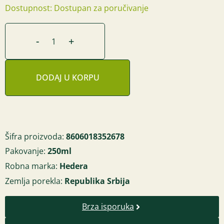
Dostupnost: Dostupan za poručivanje
-
+
DODAJ U KORPU
Šifra proizvoda:
8606018352678
Pakovanje:
250ml
Robna marka:
Hedera
Zemlja porekla:
Republika Srbija
Brza isporuka