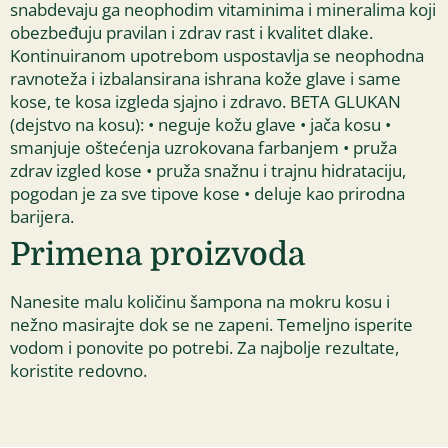
snabdevaju ga neophodim vitaminima i mineralima koji
obezbeđuju pravilan i zdrav rast i kvalitet dlake.
Kontinuiranom upotrebom uspostavlja se neophodna
ravnoteža i izbalansirana ishrana kože glave i same
kose, te kosa izgleda sjajno i zdravo. BETA GLUKAN
(dejstvo na kosu): • neguje kožu glave • jača kosu •
smanjuje oštećenja uzrokovana farbanjem • pruža
zdrav izgled kose • pruža snažnu i trajnu hidrataciju,
pogodan je za sve tipove kose • deluje kao prirodna
barijera.
Primena proizvoda
Nanesite malu količinu šampona na mokru kosu i
nežno masirajte dok se ne zapeni. Temeljno isperite
vodom i ponovite po potrebi. Za najbolje rezultate,
koristite redovno.