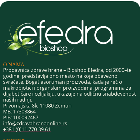
O NAMA
Prodavnica zdrave hrane – Bioshop Efedra, od 2000–te
godine, predstavlja ono mesto na koje obavezno
svraćate. Bogat asortiman proizvoda, kada je reč o
makrobiotici i organskim proizvodima, programima za
dijabetičare i celijakiju, ukazuje na odličnu snabdevenost
naših radnji.
Prvomajska 8k, 11080 Zemun
MB: 17303864
PIB: 100092467
info@zdravahranaonline.rs
+381 (0)11 770 39 61