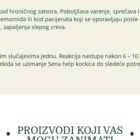
 kod hroničnog zatvora. Poboljšava varenje, sprečava l
hemoroida ili kod pacijenata koji se oporavljaju posle 
, zapaljenja slepog creva.
žim slučajevima jednu. Reakcija nastupa nakon 6 – 1
ekida se uzimanje Sena help kockica do sledeće potr
PROIZVODI KOJI VAS