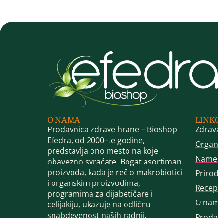
O NAMA
LINK
Prodavnica zdrave hrane – Bioshop
Zdrav
Efedra, od 2000–te godine,
Organ
predstavlja ono mesto na koje
Name
obavezno svraćate. Bogat asortiman
proizvoda, kada je reč o makrobiotici
Priro
i organskim proizvodima,
Recep
programima za dijabetičare i
O na
celijakiju, ukazuje na odličnu
snabdevenost naših radnji.
Proda