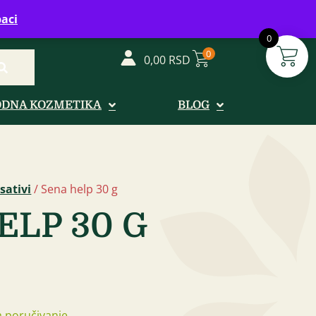
vreme: Ponedeljak - Petak od 08-20h
aci
0
0
0,00
RSD
ODNA KOZMETIKA
BLOG
sativi
/ Sena help 30 g
ELP 30 G
 poručivanje