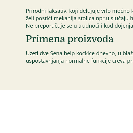
Prirodni laksativ, koji delujuje vrlo moćno
želi postići mekanija stolica npr.u slučaju 
Ne preporučuje se u trudnoći i kod dojenja
Primena proizvoda
Uzeti dve Sena help kockice dnevno, u bla
uspostavnjanja normalne funkcije creva pr