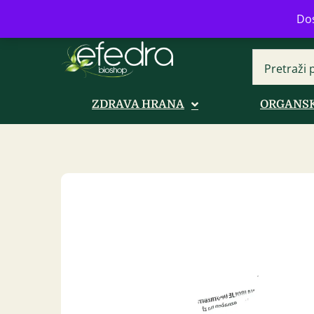
Bulevar Mihajla Pupina 16b, Novi B
Dos
ZDRAVA HRANA
ORGANSK