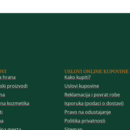
OVI
USLOVI ONLINE KUPOVINE
a hrana
Kako kupiti?
ski proizvodi
Uslovi kupovine
na
Reklamacija i povrat robe
dna kozmetika
Isporuka (podaci o dostavi)
ti
Pravo na odustajanje
ma
Politika privatnosti
jna mesta
Sitemap