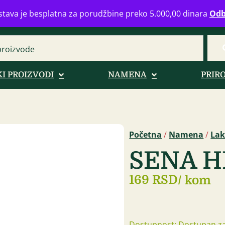
eograd
info@zdravahranaonline.rs
+381 (0)11 770 39 61
Radno 
tava je besplatna za porudžbine preko 5.000,00 dinara
Odb
I PROIZVODI
NAMENA
PRIR
Početna
/
Namena
/
Lak
SENA H
169 RSD
/ kom
Dostupnost: Dostupan za