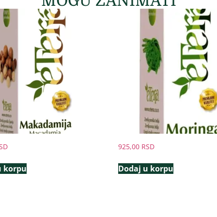
MOGU ZANIMATI
SD
925,00
RSD
u korpu
Dodaj u korpu