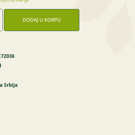
DODAJ U KORPU
172036
d
a Srbija