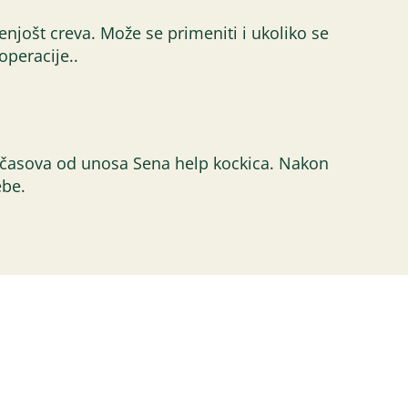
enjošt creva. Može se primeniti i ukoliko se
operacije..
0 časova od unosa Sena help kockica. Nakon
ebe.