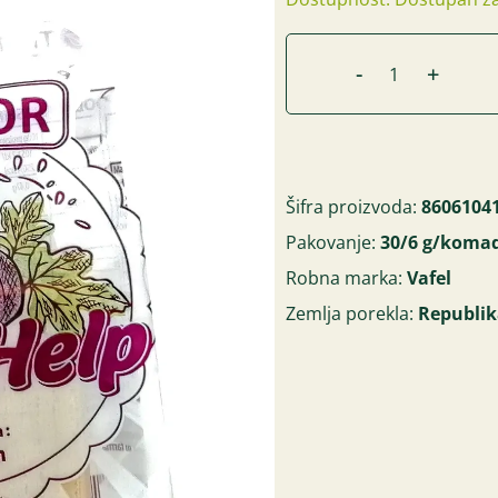
-
+
Šifra proizvoda:
8606104
Pakovanje:
30/6 g/koma
Robna marka:
Vafel
Zemlja porekla:
Republik