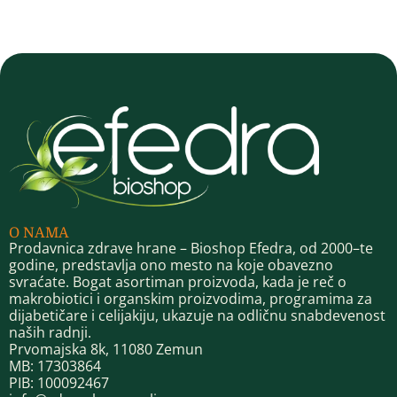
O NAMA
Prodavnica zdrave hrane – Bioshop Efedra, od 2000–te
godine, predstavlja ono mesto na koje obavezno
svraćate. Bogat asortiman proizvoda, kada je reč o
makrobiotici i organskim proizvodima, programima za
dijabetičare i celijakiju, ukazuje na odličnu snabdevenost
naših radnji.
Prvomajska 8k, 11080 Zemun
MB: 17303864
PIB: 100092467