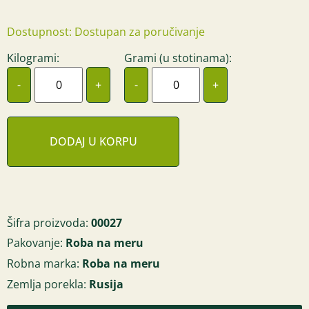
Dostupnost: Dostupan za poručivanje
Kilogrami:
Grami (u stotinama):
-
+
-
+
DODAJ U KORPU
Šifra proizvoda:
00027
Pakovanje:
Roba na meru
Robna marka:
Roba na meru
Zemlja porekla:
Rusija