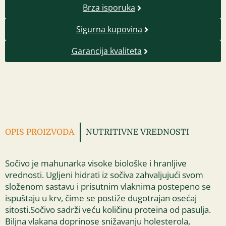
Brza isporuka
Sigurna kupovina
Garancija kvaliteta
OPIS PROIZVODA
NUTRITIVNE VREDNOSTI
Sočivo je mahunarka visoke biološke i hranljive
vrednosti. Ugljeni hidrati iz sočiva zahvaljujući svom
složenom sastavu i prisutnim vlaknima postepeno se
ispuštaju u krv, čime se postiže dugotrajan osećaj
sitosti.Sočivo sadrži veću količinu proteina od pasulja.
Biljna vlakana doprinose snižavanju holesterola,