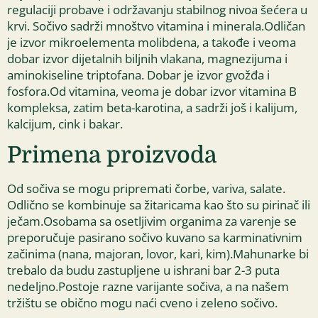
regulaciji probave i održavanju stabilnog nivoa šećera u
krvi. Sočivo sadrži mnoštvo vitamina i minerala.Odličan
je izvor mikroelementa molibdena, a takođe i veoma
dobar izvor dijetalnih biljnih vlakana, magnezijuma i
aminokiseline triptofana. Dobar je izvor gvožđa i
fosfora.Od vitamina, veoma je dobar izvor vitamina B
kompleksa, zatim beta-karotina, a sadrži još i kalijum,
kalcijum, cink i bakar.
Primena proizvoda
Od sočiva se mogu pripremati čorbe, variva, salate.
Odlično se kombinuje sa žitaricama kao što su pirinač ili
ječam.Osobama sa osetljivim organima za varenje se
preporučuje pasirano sočivo kuvano sa karminativnim
začinima (nana, majoran, lovor, kari, kim).Mahunarke bi
trebalo da budu zastupljene u ishrani bar 2-3 puta
nedeljno.Postoje razne varijante sočiva, a na našem
tržištu se obično mogu naći cveno i zeleno sočivo.