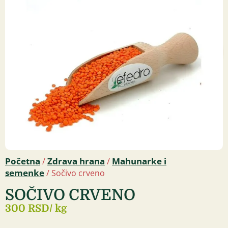
Početna
Zdrava hrana
Mahunarke i
/
/
semenke
/ Sočivo crveno
SOČIVO CRVENO
300 RSD
/ kg