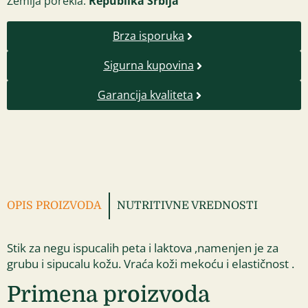
Zemlja porekla:
Republika Srbija
Brza isporuka
Sigurna kupovina
Garancija kvaliteta
OPIS PROIZVODA
NUTRITIVNE VREDNOSTI
Stik za negu ispucalih peta i laktova ,namenjen je za
grubu i sipucalu kožu. Vraća koži mekoću i elastičnost .
Primena proizvoda