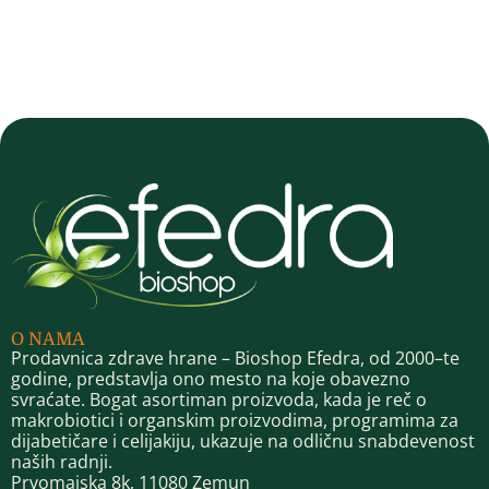
O NAMA
Prodavnica zdrave hrane – Bioshop Efedra, od 2000–te
godine, predstavlja ono mesto na koje obavezno
svraćate. Bogat asortiman proizvoda, kada je reč o
makrobiotici i organskim proizvodima, programima za
dijabetičare i celijakiju, ukazuje na odličnu snabdevenost
naših radnji.
Prvomajska 8k, 11080 Zemun