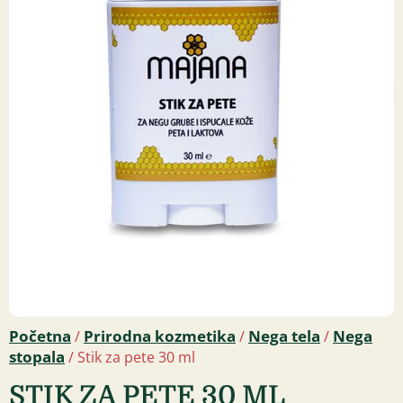
Početna
Prirodna kozmetika
Nega tela
Nega
/
/
/
stopala
/ Stik za pete 30 ml
STIK ZA PETE 30 ML