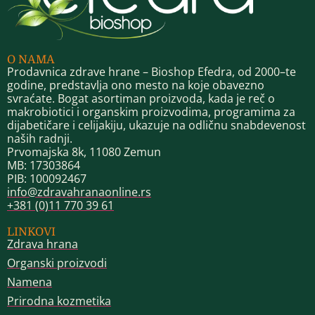
O NAMA
Prodavnica zdrave hrane – Bioshop Efedra, od 2000–te
godine, predstavlja ono mesto na koje obavezno
svraćate. Bogat asortiman proizvoda, kada je reč o
makrobiotici i organskim proizvodima, programima za
dijabetičare i celijakiju, ukazuje na odličnu snabdevenost
naših radnji.
Prvomajska 8k, 11080 Zemun
MB: 17303864
PIB: 100092467
info@zdravahranaonline.rs
+381 (0)11 770 39 61
LINKOVI
Zdrava hrana
Organski proizvodi
Namena
Prirodna kozmetika