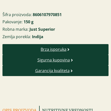
Šifra proizvoda:
8606107970851
Pakovanje:
150 g
Robna marka:
Just Superior
Zemlja porekla:
Indija
Brza isporuka
Sigurna kupovina
Garancija kvaliteta
OPIS PROIZVODA
NUTRITIVNE VREDNOSTI