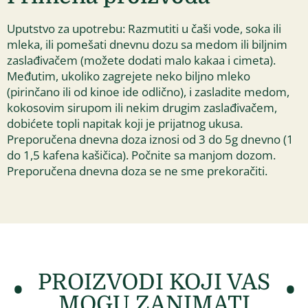
Uputstvo za upotrebu: Razmutiti u čaši vode, soka ili
mleka, ili pomešati dnevnu dozu sa medom ili biljnim
zaslađivačem (možete dodati malo kakaa i cimeta).
Međutim, ukoliko zagrejete neko biljno mleko
(pirinčano ili od kinoe ide odlično), i zasladite medom,
kokosovim sirupom ili nekim drugim zaslađivačem,
dobićete topli napitak koji je prijatnog ukusa.
Preporučena dnevna doza iznosi od 3 do 5g dnevno (1
do 1,5 kafena kašičica). Počnite sa manjom dozom.
Preporučena dnevna doza se ne sme prekoračiti.
PROIZVODI KOJI VAS
MOGU ZANIMATI