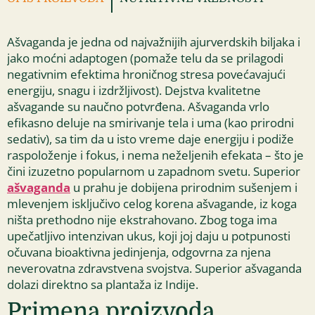
Ašvaganda je jedna od najvažnijih ajurverdskih biljaka i
jako moćni adaptogen (pomaže telu da se prilagodi
negativnim efektima hroničnog stresa povećavajući
energiju, snagu i izdržljivost). Dejstva kvalitetne
ašvagande su naučno potvrđena. Ašvaganda vrlo
efikasno deluje na smirivanje tela i uma (kao prirodni
sedativ), sa tim da u isto vreme daje energiju i podiže
raspoloženje i fokus, i nema neželjenih efekata – što je
čini izuzetno popularnom u zapadnom svetu. Superior
ašvaganda
u prahu je dobijena prirodnim sušenjem i
mlevenjem isključivo celog korena ašvagande, iz koga
ništa prethodno nije ekstrahovano. Zbog toga ima
upečatljivo intenzivan ukus, koji joj daju u potpunosti
očuvana bioaktivna jedinjenja, odgovrna za njena
neverovatna zdravstvena svojstva. Superior ašvaganda
dolazi direktno sa plantaža iz Indije.
Primena proizvoda