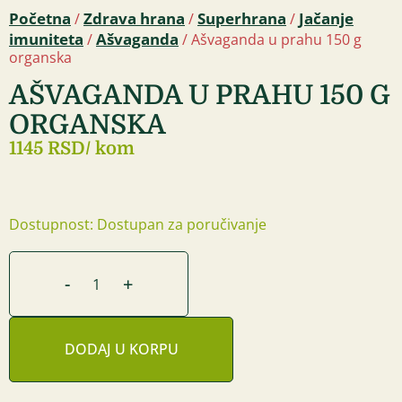
Početna
Zdrava hrana
Superhrana
Jačanje
/
/
/
imuniteta
Ašvaganda
/
/ Ašvaganda u prahu 150 g
organska
AŠVAGANDA U PRAHU 150 G
ORGANSKA
1145 RSD
/ kom
Dostupnost: Dostupan za poručivanje
-
+
DODAJ U KORPU