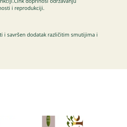
nkciji.Cink doprinosi održavanju
sti i reprodukciji.
i i savršen dodatak različitim smutijima i