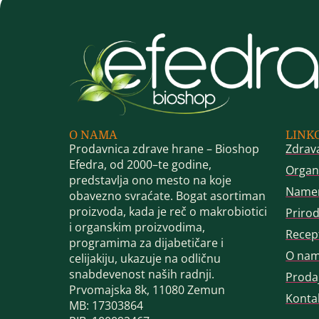
O NAMA
LINK
Prodavnica zdrave hrane – Bioshop
Zdrav
Efedra, od 2000–te godine,
Organ
predstavlja ono mesto na koje
Name
obavezno svraćate. Bogat asortiman
proizvoda, kada je reč o makrobiotici
Priro
i organskim proizvodima,
Recep
programima za dijabetičare i
O na
celijakiju, ukazuje na odličnu
snabdevenost naših radnji.
Proda
Prvomajska 8k, 11080 Zemun
Konta
MB: 17303864