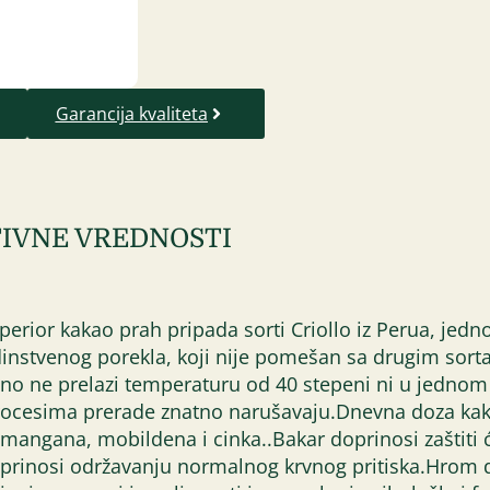
Garancija kvaliteta
IVNE VREDNOSTI
rior kakao prah pripada sorti Criollo iz Perua, jedno
edinstvenog porekla, koji nije pomešan sa drugim sorta
no ne prelazi temperaturu od 40 stepeni ni u jednom 
 procesima prerade znatno narušavaju.Dnevna doza ka
 mangana, mobildena i cinka..Bakar doprinosi zaštiti 
prinosi održavanju normalnog krvnog pritiska.Hrom 