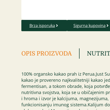
Brza isporuka
Sigurna kupovina
OPIS PROIZVODA
NUTRIT
100% organsko kakao prah iz Perua.Just Supe
kakao je provereno najkvalitetniji kakao j
fermentisan, a tokom obrade, koja potvrđe
nutritivna svojstva, koja se u običajenim
i hroma i izvor je kalcijuma, magnezijuma,
funkcionisanju imunog sistema.Kalijum do