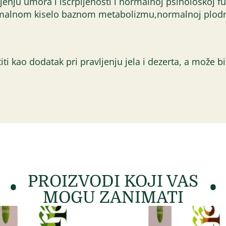
nju umora i iscrpljenosti i normalnoj psihološkoj fu
ormalnom kiselo baznom metabolizmu,normalnoj plodno
i kao dodatak pri pravljenju jela i dezerta, a može bit
PROIZVODI KOJI VAS
MOGU ZANIMATI