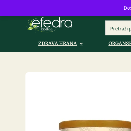
Bulevar Mihajla Pupina 16b, Novi B
Dos
ZDRAVA HRANA
ORGANSK