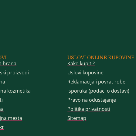
OVI
USLOVI ONLINE KUPOVINE
a hrana
Kako kupiti?
ski proizvodi
Uslovi kupovine
na
Reklamacija i povrat robe
dna kozmetika
Isporuka (podaci o dostavi)
ti
Pravo na odustajanje
ma
Politika privatnosti
jna mesta
Sitemap
kt