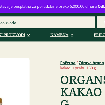
eograd
info@zdravahranaonline.rs
+381 (0)11 770 39 61
Radno 
tava je besplatna za porudžbine preko 5.000,00 dinara
Odb
I PROIZVODI
NAMENA
PRIR
Početna
/
Zdrava hrana
kakao u prahu 150 g
ORGANS
KAKAO 
G