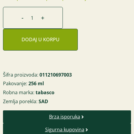
-
+
DODAJ U KORPU
Šifra proizvoda:
011210697003
Pakovanje:
256 ml
Robna marka:
tabasco
Zemlja porekla:
SAD
Brza isporuka
Sigurna kupovina