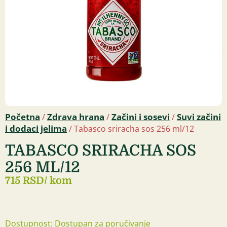
Početna
Zdrava hrana
Začini i sosevi
Suvi začini
/
/
/
i dodaci jelima
/ Tabasco sriracha sos 256 ml/12
TABASCO SRIRACHA SOS
256 ML/12
715 RSD
/ kom
Dostupnost: Dostupan za poručivanje