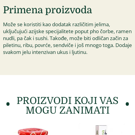
Primena proizvoda
Može se koristiti kao dodatak različitim jelima,
uključujući azijske specijalitete poput pho čorbe, ramen
nudli, pa čak i sushi. Takođe, može biti odličan začin za
piletinu, ribu, povrće, sendviče i još mnogo toga. Dodaje
svakom jelu intenzivan ukus i ljutinu.
PROIZVODI KOJI VAS
MOGU ZANIMATI