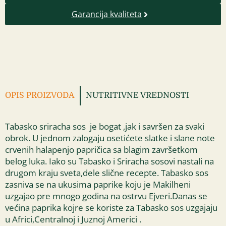
Garancija kvaliteta
OPIS PROIZVODA
NUTRITIVNE VREDNOSTI
Tabasko sriracha sos je bogat ,jak i savršen za svaki
obrok. U jednom zalogaju osetićete slatke i slane note
crvenih halapenjo papričica sa blagim završetkom
belog luka. Iako su Tabasko i Sriracha sosovi nastali na
drugom kraju sveta,dele slične recepte. T
abasko sos
zasniva se na ukusima paprike koju je Makilheni
uzgajao pre mnogo godina na ostrvu Ejveri.Danas se
većina paprika kojre se koriste za Tabasko sos uzgajaju
u Africi,Centralnoj i Juznoj Americi .