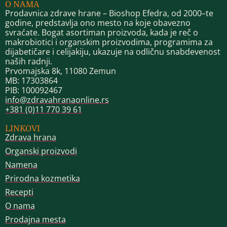
O NAMA
Prodavnica zdrave hrane – Bioshop Efedra, od 2000–te
godine, predstavlja ono mesto na koje obavezno
svraćate. Bogat asortiman proizvoda, kada je reč o
makrobiotici i organskim proizvodima, programima za
dijabetičare i celijakiju, ukazuje na odličnu snabdevenost
naših radnji.
Prvomajska 8k, 11080 Zemun
MB: 17303864
PIB: 100092467
info@zdravahranaonline.rs
+381 (0)11 770 39 61
LINKOVI
Zdrava hrana
Organski proizvodi
Namena
Prirodna kozmetika
Recepti
O nama
Prodajna mesta