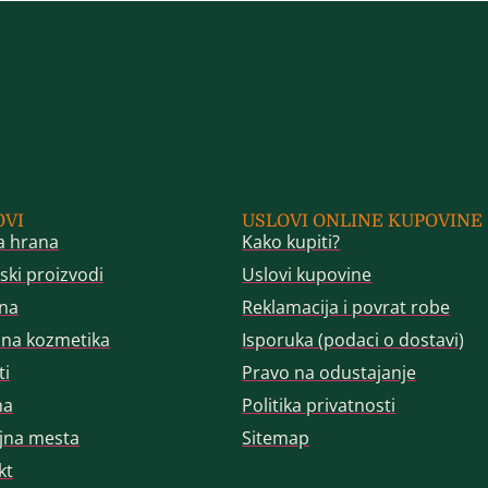
OVI
USLOVI ONLINE KUPOVINE
a hrana
Kako kupiti?
ski proizvodi
Uslovi kupovine
na
Reklamacija i povrat robe
dna kozmetika
Isporuka (podaci o dostavi)
ti
Pravo na odustajanje
ma
Politika privatnosti
jna mesta
Sitemap
kt