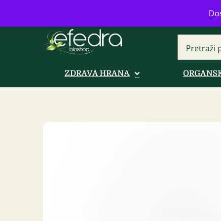
Bulevar Mihajla Pupina 16b, Novi B
Dos
ZDRAVA HRANA
ORGANSK