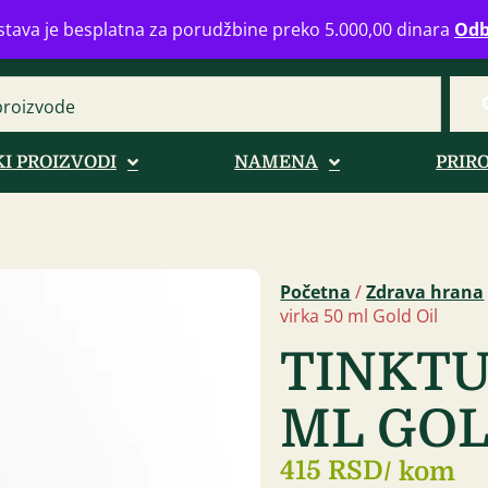
eograd
info@zdravahranaonline.rs
+381 (0)11 770 39 61
Radno 
tava je besplatna za porudžbine preko 5.000,00 dinara
Odb
I PROIZVODI
NAMENA
PRIR
Početna
/
Zdrava hrana
virka 50 ml Gold Oil
TINKTU
ML GOL
415 RSD
/ kom