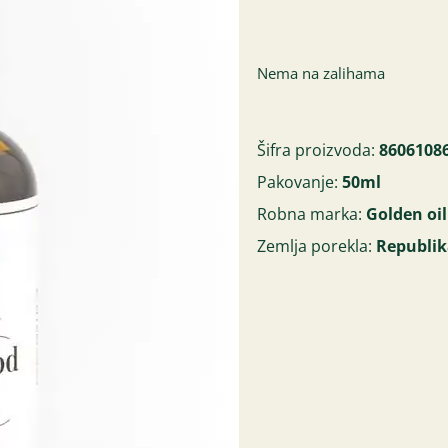
Nema na zalihama
Šifra proizvoda:
8606108
Pakovanje:
50ml
Robna marka:
Golden oil
Zemlja porekla:
Republik