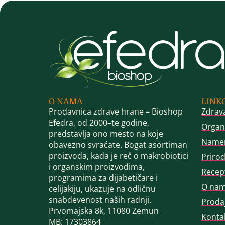
O NAMA
LINK
Prodavnica zdrave hrane – Bioshop
Zdrav
Efedra, od 2000–te godine,
Organ
predstavlja ono mesto na koje
Name
obavezno svraćate. Bogat asortiman
proizvoda, kada je reč o makrobiotici
Priro
i organskim proizvodima,
Recep
programima za dijabetičare i
O na
celijakiju, ukazuje na odličnu
snabdevenost naših radnji.
Proda
Prvomajska 8k, 11080 Zemun
Konta
MB: 17303864