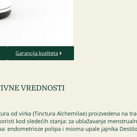
Garancija kvaliteta
IVNE VREDNOSTI
ktura od virka (Tinctura Alchemilae) proizvedena na tr
koristi kod sledećih stanja: za ublažavanje menstrualn
ena: endometrioze polipa i mioma upale jajnika Destil