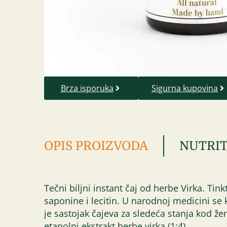
Brza isporuka
Sigurna kupovina
OPIS PROIZVODA
NUTRIT
Tečni biljni instant čaj od herbe Virka. Tin
saponine i lecitin. U narodnoj medicini se 
je sastojak čajeva za sledeća stanja kod ž
etanolni ekstrakt herbe virka (1:4).