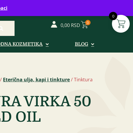
vreme: Ponedeljak - Petak od 08-20h
aci
0
0
0,00
RSD
ODNA KOZMETIKA
BLOG
/
Eterična ulja, kapi i tinkture
/ Tinktura
RA VIRKA 50
D OIL