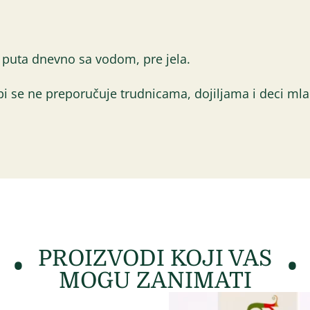
 puta dnevno sa vodom, pre jela.
pi se ne preporučuje trudnicama, dojiljama i deci ml
PROIZVODI KOJI VAS
MOGU ZANIMATI