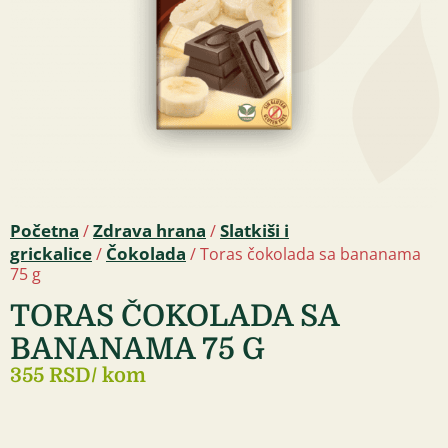
Početna
Zdrava hrana
Slatkiši i
/
/
grickalice
Čokolada
/
/ Toras čokolada sa bananama
75 g
TORAS ČOKOLADA SA
BANANAMA 75 G
355 RSD
/ kom