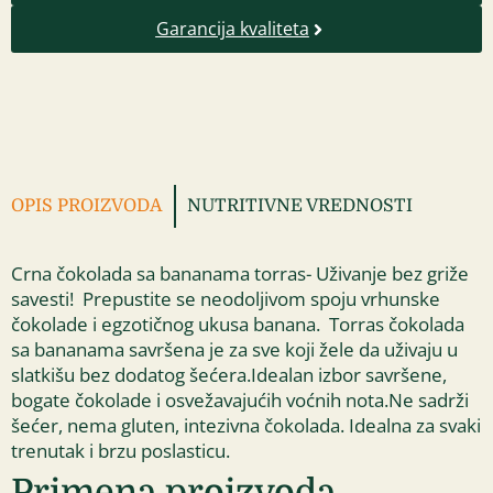
Garancija kvaliteta
OPIS PROIZVODA
NUTRITIVNE VREDNOSTI
Crna čokolada sa bananama torras- Uživanje bez griže
savesti! Prepustite se neodoljivom spoju vrhunske
čokolade i egzotičnog ukusa banana. Torras čokolada
sa bananama savršena je za sve koji žele da uživaju u
slatkišu bez dodatog šećera.Idealan izbor savršene,
bogate čokolade i osvežavajućih voćnih nota.Ne sadrži
šećer, nema gluten, intezivna čokolada. Idealna za svaki
trenutak i brzu poslasticu.
Primena proizvoda