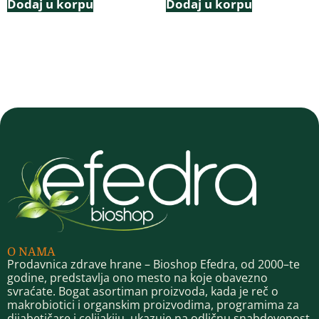
Dodaj u korpu
Dodaj u korpu
O NAMA
Prodavnica zdrave hrane – Bioshop Efedra, od 2000–te
godine, predstavlja ono mesto na koje obavezno
svraćate. Bogat asortiman proizvoda, kada je reč o
makrobiotici i organskim proizvodima, programima za
dijabetičare i celijakiju, ukazuje na odličnu snabdevenost