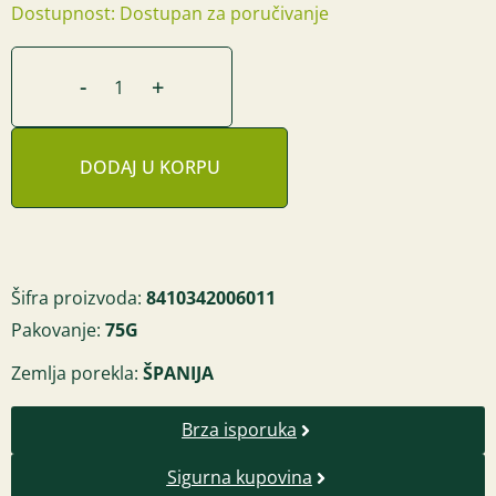
Dostupnost: Dostupan za poručivanje
-
+
DODAJ U KORPU
Šifra proizvoda:
8410342006011
Pakovanje:
75G
Zemlja porekla:
ŠPANIJA
Brza isporuka
Sigurna kupovina