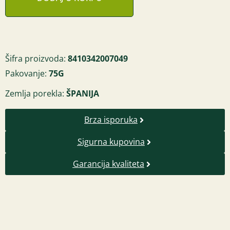
Šifra proizvoda:
8410342007049
Pakovanje:
75G
Zemlja porekla:
ŠPANIJA
Brza isporuka
Sigurna kupovina
Garancija kvaliteta