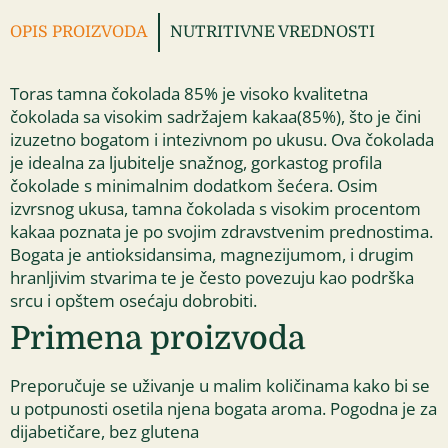
OPIS PROIZVODA
NUTRITIVNE VREDNOSTI
Toras tamna čokolada 85% je visoko kvalitetna
čokolada sa visokim sadržajem kakaa(85%), što je čini
izuzetno bogatom i intezivnom po ukusu. Ova čokolada
je idealna za ljubitelje snažnog, gorkastog profila
čokolade s minimalnim dodatkom šećera. Osim
izvrsnog ukusa, tamna čokolada s visokim procentom
kakaa poznata je po svojim zdravstvenim prednostima.
Bogata je antioksidansima, magnezijumom, i drugim
hranljivim stvarima te je često povezuju kao podrška
srcu i opštem osećaju dobrobiti.
Primena proizvoda
Preporučuje se uživanje u malim količinama kako bi se
u potpunosti osetila njena bogata aroma. Pogodna je za
dijabetičare, bez glutena