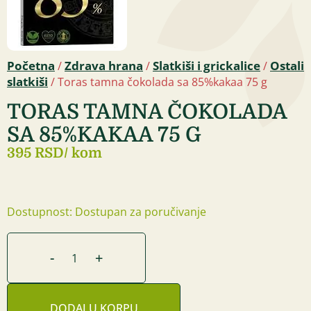
Početna
Zdrava hrana
Slatkiši i grickalice
Ostali
/
/
/
slatkiši
/ Toras tamna čokolada sa 85%kakaa 75 g
TORAS TAMNA ČOKOLADA
SA 85%KAKAA 75 G
395 RSD
/ kom
Dostupnost: Dostupan za poručivanje
-
+
DODAJ U KORPU