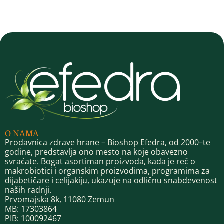
O NAMA
Prodavnica zdrave hrane – Bioshop Efedra, od 2000–te
godine, predstavlja ono mesto na koje obavezno
svraćate. Bogat asortiman proizvoda, kada je reč o
makrobiotici i organskim proizvodima, programima za
dijabetičare i celijakiju, ukazuje na odličnu snabdevenost
naših radnji.
Prvomajska 8k, 11080 Zemun
MB: 17303864
PIB: 100092467