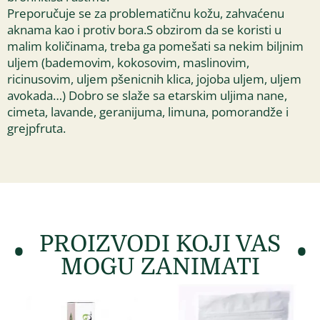
Preporučuje se za problematičnu kožu, zahvaćenu
aknama kao i protiv bora.S obzirom da se koristi u
malim količinama, treba ga pomešati sa nekim biljnim
uljem (bademovim, kokosovim, maslinovim,
ricinusovim, uljem pšenicnih klica, jojoba uljem, uljem
avokada…) Dobro se slaže sa etarskim uljima nane,
cimeta, lavande, geranijuma, limuna, pomorandže i
grejpfruta.
PROIZVODI KOJI VAS
MOGU ZANIMATI