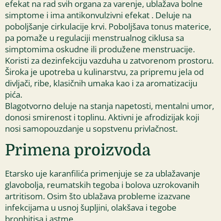
efekat na rad svih organa za varenje, ublažava bolne
simptome i ima antikonvulzivni efekat . Deluje na
poboljšanje cirkulacije krvi. Poboljšava tonus materice,
pa pomaže u regulaciji menstrualnog ciklusa sa
simptomima oskudne ili produžene menstruacije.
Koristi za dezinfekciju vazduha u zatvorenom prostoru.
Široka je upotreba u kulinarstvu, za pripremu jela od
divljači, ribe, klasičnih umaka kao i za aromatizaciju
pića.
Blagotvorno deluje na stanja napetosti, mentalni umor,
donosi smirenost i toplinu. Aktivni je afrodizijak koji
nosi samopouzdanje u sopstvenu privlačnost.
Primena proizvoda
Etarsko uje karanfilića primenjuje se za ublažavanje
glavobolja, reumatskih tegoba i bolova uzrokovanih
artritisom. Osim što ublažava probleme izazvane
infekcijama u usnoj šupljini, olakšava i tegobe
bronhitisa i astme.