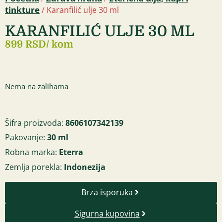
tinkture
/ Karanfilić ulje 30 ml
KARANFILIĆ ULJE 30 ML
899 RSD
/ kom
Nema na zalihama
Šifra proizvoda:
8606107342139
Pakovanje:
30 ml
Robna marka:
Eterra
Zemlja porekla:
Indonezija
Brza isporuka
Sigurna kupovina