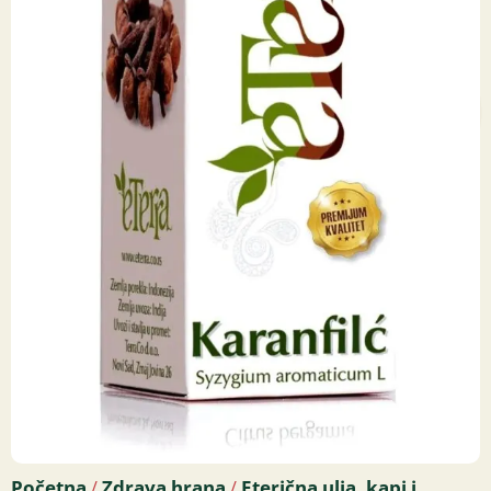
Početna
Zdrava hrana
Eterična ulja, kapi i
/
/