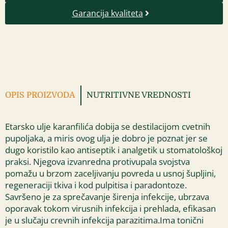
Garancija kvaliteta
OPIS PROIZVODA
NUTRITIVNE VREDNOSTI
Etarsko ulje karanfilića dobija se destilacijom cvetnih
pupoljaka, a miris ovog ulja je dobro je poznat jer se
dugo koristilo kao antiseptik i analgetik u stomatološkoj
praksi. Njegova izvanredna protivupala svojstva
pomažu u brzom zaceljivanju povreda u usnoj šupljini,
regeneraciji tkiva i kod pulpitisa i paradontoze.
Savršeno je za sprečavanje širenja infekcije, ubrzava
oporavak tokom virusnih infekcija i prehlada, efikasan
je u slučaju crevnih infekcija parazitima.Ima tonični