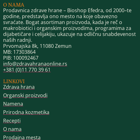
O NAMA
Prodavnica zdrave hrane – Bioshop Efedra, od 2000–te
godine, predstavlja ono mesto na koje obavezno
svraćate. Bogat asortiman proizvoda, kada je reč o
makrobiotici i organskim proizvodima, programima za
dijabetičare i celijakiju, ukazuje na odličnu snabdevenost
naših radnji.
Prvomajska 8k, 11080 Zemun
MB: 17303864
PIB: 100092467
info@zdravahranaonline.rs
+381 (0)11 770 39 61
LINKOVI
Zdrava hrana
Organski proizvodi
Namena
Prirodna kozmetika
Recepti
O nama
Prodajna mesta