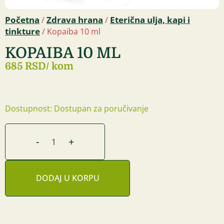
Početna
Zdrava hrana
Eterična ulja, kapi i
/
/
tinkture
/ Kopaiba 10 ml
KOPAIBA 10 ML
685 RSD
/ kom
Dostupnost: Dostupan za poručivanje
-
+
DODAJ U KORPU