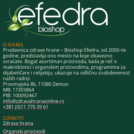
O NAMA
Prodavnica zdrave hrane – Bioshop Efedra, od 2000–te
godine, predstavlja ono mesto na koje obavezno
svraćate. Bogat asortiman proizvoda, kada je reč o
makrobiotici i organskim proizvodima, programima za
dijabetičare i celijakiju, ukazuje na odličnu snabdevenost
naših radnji.
Prvomajska 8k, 11080 Zemun
MB: 17303864
PIB: 100092467
info@zdravahranaonline.rs
+381 (0)11 770 39 61
LINKOVI
Zdrava hrana
Organski proizvodi