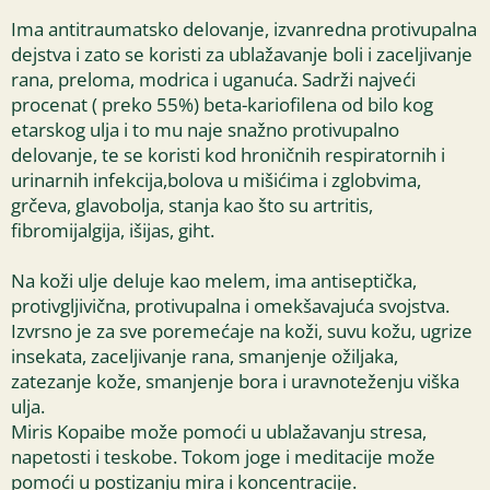
Ima antitraumatsko delovanje, izvanredna protivupalna
dejstva i zato se koristi za ublažavanje boli i zaceljivanje
rana, preloma, modrica i uganuća. Sadrži najveći
procenat ( preko 55%) beta-kariofilena od bilo kog
etarskog ulja i to mu naje snažno protivupalno
delovanje, te se koristi kod hroničnih respiratornih i
urinarnih infekcija,bolova u mišićima i zglobvima,
grčeva, glavobolja, stanja kao što su artritis,
fibromijalgija, išijas, giht.
Na koži ulje deluje kao melem, ima antiseptička,
protivgljivična, protivupalna i omekšavajuća svojstva.
Izvrsno je za sve poremećaje na koži, suvu kožu, ugrize
insekata, zaceljivanje rana, smanjenje ožiljaka,
zatezanje kože, smanjenje bora i uravnoteženju viška
ulja.
Miris Kopaibe može pomoći u ublažavanju stresa,
napetosti i teskobe. Tokom joge i meditacije može
pomoći u postizanju mira i koncentracije.