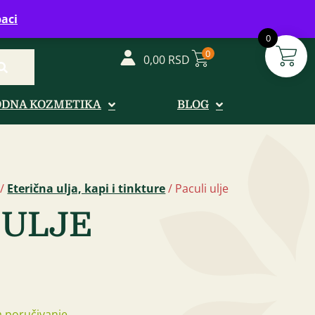
vreme: Ponedeljak - Petak od 08-20h
aci
0
0
0,00
RSD
ODNA KOZMETIKA
BLOG
/
Eterična ulja, kapi i tinkture
/ Paculi ulje
 ULJE
 poručivanje