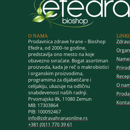
O NAMA
LINK
Prodavnica zdrave hrane – Bioshop
Zdrav
Efedra, od 2000–te godine,
Organ
predstavlja ono mesto na koje
Name
obavezno svraćate. Bogat asortiman
proizvoda, kada je reč o makrobiotici
Priro
i organskim proizvodima,
Recep
programima za dijabetičare i
O na
celijakiju, ukazuje na odličnu
snabdevenost naših radnji.
Proda
Prvomajska 8k, 11080 Zemun
Konta
MB: 17303864
PIB: 100092467
info@zdravahranaonline.rs
+381 (0)11 770 39 61