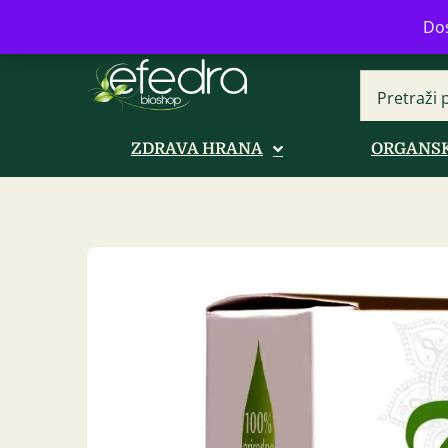
Bulevar Mihajla Pupina 16b, Novi B
Dos
ZDRAVA HRANA
ORGANSK