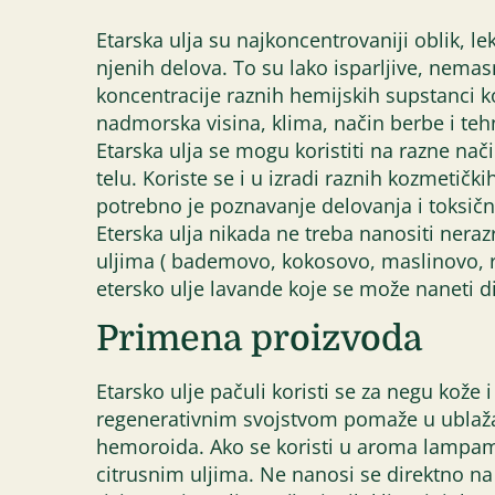
Etarska ulja su najkoncentrovaniji oblik, le
njenih delova. To su lako isparljive, nema
koncentracije raznih hemijskih supstanci ko
nadmorska visina, klima, način berbe i teh
Etarska ulja se mogu koristiti na razne nač
telu. Koriste se i u izradi raznih kozmetič
potrebno je poznavanje delovanja i toksično
Eterska ulja nikada ne treba nanositi neraz
uljima ( bademovo, kokosovo, maslinovo, r
etersko ulje lavande koje se može naneti d
Primena proizvoda
Etarsko ulje pačuli koristi se za negu kože 
regenerativnim svojstvom pomaže u ublažava
hemoroida. Ako se koristi u aroma lampama
citrusnim uljima. Ne nanosi se direktno n