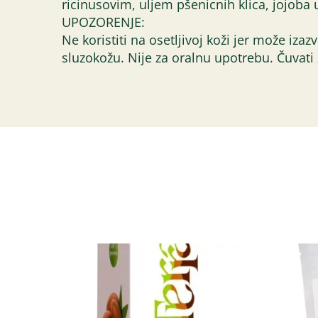
ricinusovim, uljem pšenicnih klica, jojoba
UPOZORENJE:
Ne koristiti na osetljivoj koži jer može iza
sluzokožu. Nije za oralnu upotrebu. Čuvati 