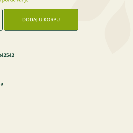
DODAJ U KORPU
342542
ja