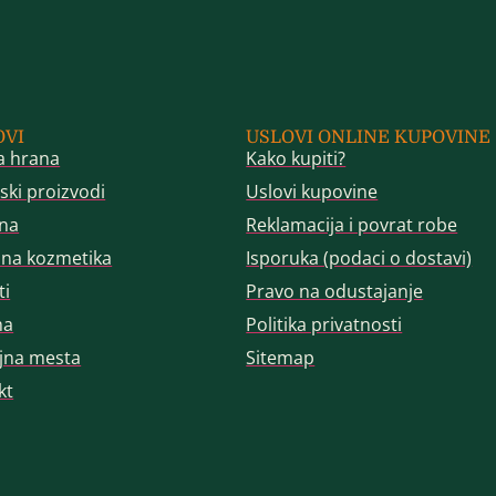
OVI
USLOVI ONLINE KUPOVINE
a hrana
Kako kupiti?
ski proizvodi
Uslovi kupovine
na
Reklamacija i povrat robe
dna kozmetika
Isporuka (podaci o dostavi)
ti
Pravo na odustajanje
ma
Politika privatnosti
jna mesta
Sitemap
kt