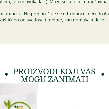
 uljem, uljem avokada…). Može se koristi i u mešavin
zvati iritaciju. Ne preporučuje se u trudnoći i deci do 
zaštićeno od svetlosti i toplote, van domašaja dece.
PROIZVODI KOJI VAS
MOGU ZANIMATI