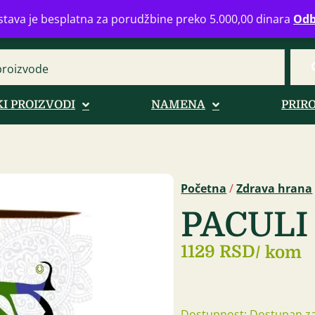
eograd
info@zdravahranaonline.rs
+381 (0)11 770 39 61
Radno 
tava je besplatna za porudžbine preko 5.000,00 dinara
Odb
I PROIZVODI
NAMENA
PRIR
Početna
/
Zdrava hrana
PACULI
1129 RSD
/ kom
Dostupnost: Dostupan za