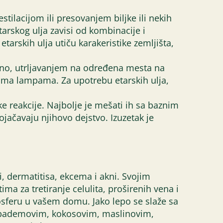
stilacijom ili presovanjem biljke ili nekih
arskog ulja zavisi od kombinacije i
tarskih ulja utiču karakeristike zemljišta,
kalno, utrljavanjem na određena mesta na
aroma lampama. Za upotrebu etarskih ulja,
ke reakcije. Najbolje je mešati ih sa baznim
ačavaju njihovo dejstvo. Izuzetak je
i, dermatitisa, ekcema i akni. Svojim
a za tretiranje celulita, proširenih vena i
osferu u vašem domu. Jako lepo se slaže sa
m (bademovim, kokosovim, maslinovim,