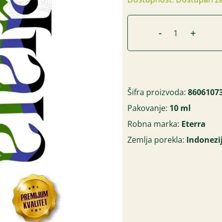
-
+
Šifra proizvoda:
8606107
Pakovanje:
10 ml
Robna marka:
Eterra
Zemlja porekla:
Indonezi