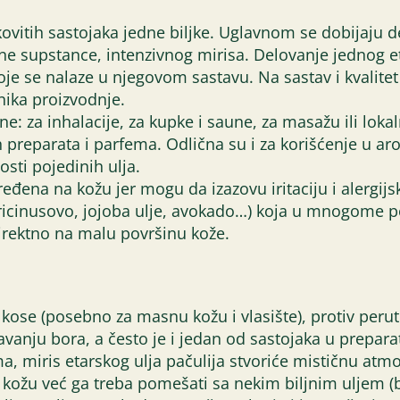
kovitih sastojaka jedne biljke. Uglavnom se dobijaju de
sne supstance, intenzivnog mirisa. Delovanje jednog et
je se nalaze u njegovom sastavu. Na sastav i kvalitet e
nika proizvodnje.
ine: za inhalacije, za kupke i saune, za masažu ili lo
kih preparata i parfema. Odlična su i za korišćenje u 
sti pojedinih ulja.
ređena na kožu jer mogu da izazovu iritaciju i alergijs
icinusovo, jojoba ulje, avokado…) koja u mnogome poj
irektno na malu površinu kože.
i kose (posebno za masnu kožu i vlasište), protiv perut
nju bora, a često je i jedan od sastojaka u preparatim
, miris etarskog ulja pačulija stvoriće mističnu atm
a kožu već ga treba pomešati sa nekim biljnim ulje