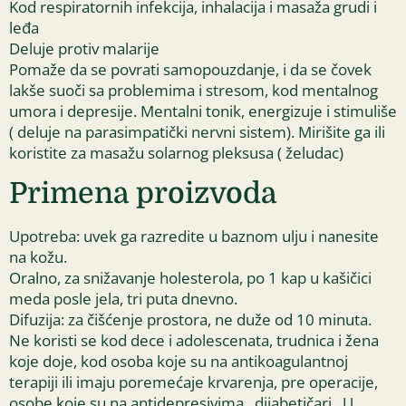
Kod respiratornih infekcija, inhalacija i masaža grudi i
leđa
Deluje protiv malarije
Pomaže da se povrati samopouzdanje, i da se čovek
lakše suoči sa problemima i stresom, kod mentalnog
umora i depresije. Mentalni tonik, energizuje i stimuliše
( deluje na parasimpatički nervni sistem). Mirišite ga ili
koristite za masažu solarnog pleksusa ( želudac)
Primena proizvoda
Upotreba: uvek ga razredite u baznom ulju i nanesite
na kožu.
Oralno, za snižavanje holesterola, po 1 kap u kašičici
meda posle jela, tri puta dnevno.
Difuzija: za čišćenje prostora, ne duže od 10 minuta.
Ne koristi se kod dece i adolescenata, trudnica i žena
koje doje, kod osoba koje su na antikoagulantnoj
terapiji ili imaju poremećaje krvarenja, pre operacije,
osobe koje su na antidepresivima , dijabetičari . U