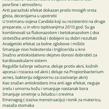
površine i atmosferu
Anti parazitski efekat dokazan protiv mnogih vrsta
glista, decenijama u upotrebi
U tretmanu sojeva Candida koji su rezistentni na druge
preparate, u in vitro ispitivanjima 2010 god. Su ga
kombinovali sa flukonazolom i ketokanazolom ( dva
sintetička antimikotika) i dobijeni su dobri rezultati
Analgetski efekat za bolne zglobove i mišiće
Smanjuje nivo holesterola i triglicerida u krvi
Snažno antioksidativno dejstvo donosi dobrobiti za
kardiovaskularni sistem
Reguliše lučenje sebuma, deluje protiv akni, kožnih
apcesa i rozacea od akni ( deluje na Propionbacterium
acnes, bakteriju odgovornu za izazivanje akni)
Kao snažan antioksidans ima anti age efekat, neguje
zrelu i umornu kožu i smanjuje nastanak bora
Smanjuje smetnje u želudcu i crevima
Emenagog ( izaziva menstruaciju) i tonik za matericu,
masaža stomaka