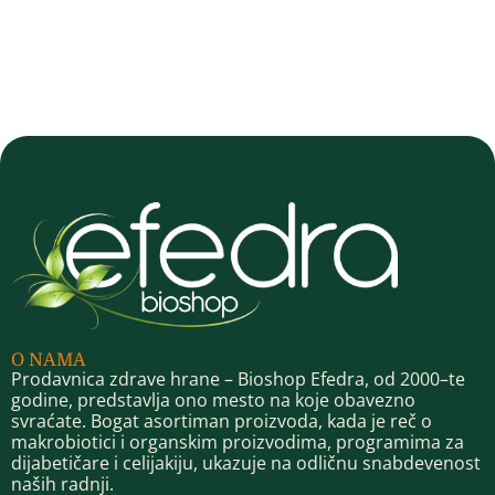
O NAMA
Prodavnica zdrave hrane – Bioshop Efedra, od 2000–te
godine, predstavlja ono mesto na koje obavezno
svraćate. Bogat asortiman proizvoda, kada je reč o
makrobiotici i organskim proizvodima, programima za
dijabetičare i celijakiju, ukazuje na odličnu snabdevenost
naših radnji.