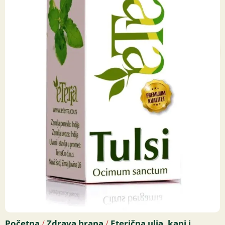
Početna
Zdrava hrana
Eterična ulja, kapi i
/
/