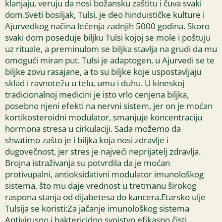
klanjaju, veruju da nosi božansku zaštitu i čuva svaki
dom.Sveti bosiljak, Tulsi, je deo hinduističke kulture i
Ajurvedkog načina lečenja zadnjih 5000 godina. Skoro
svaki dom poseduje biljku Tulsi kojoj se mole i poštuju
uz rituale, a preminulom se biljka stavlja na grudi da mu
omogući miran put. Tulsi je adaptogen, u Ajurvedi se te
biljke zovu rasajane, a to su biljke koje uspostavljaju
sklad i ravnotežu u telu, umu i duhu. U kineskoj
tradicionalnoj medicini je isto vrlo cenjena biljka,
posebno njeni efekti na nervni sistem, jer on je moćan
kortikosteroidni modulator, smanjuje koncentraciju
hormona stresa u cirkulaciji. Sada možemo da
shvatimo zašto je i biljka koja nosi zdravlje i
dugovečnost, jer stres je najveći neprijatelj zdravlja.
Brojna istraživanja su potvrdila da je moćan
protivupalni, antioksidativni modulator imunološkog
sistema, što mu daje vrednost u tretmanu širokog
raspona stanja od dijabetesa do kancera.Etarsko ulje
Tulsija se koristi:Za jačanje imunološkog sistema
Antivirusno i baktericidno svojstvo efikasno čisti