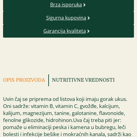
Brza isporuka
Sigurna kupovina
Garancija kvaliteta
OPIS PROIZVODA
NUTRITIVNE VREDNOSTI
Uvin čaj se priprema od listova koji imaju gorak ukus.
Oni sadrže: vitamin B, vitamin C, gvožđe, kalcijum,
kalijum, magnezijum, tanine, galotanine, flavonoide,
fenolne glikozide, hidrohinon.Uva čaj treba piti jer:
pomaže u eliminaciji peska i kamena u bubregu, leči
bolesti i infekcije bešike i mokraćnih kanala, sadrži kao