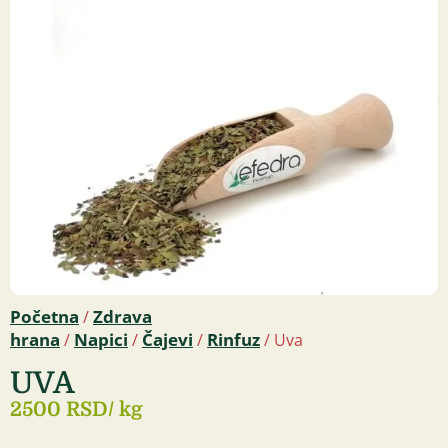
Početna
Zdrava
/
hrana
Napici
Čajevi
Rinfuz
/
/
/
/ Uva
UVA
2500 RSD
/ kg