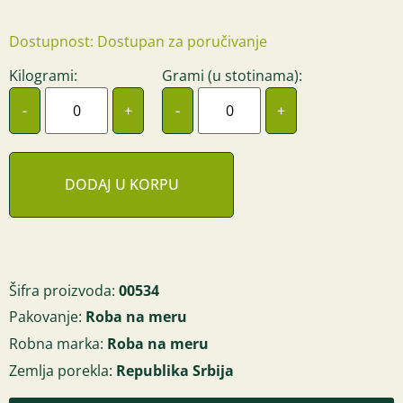
Dostupnost: Dostupan za poručivanje
Kilogrami:
Grami (u stotinama):
-
+
-
+
DODAJ U KORPU
Šifra proizvoda:
00534
Pakovanje:
Roba na meru
Robna marka:
Roba na meru
Zemlja porekla:
Republika Srbija