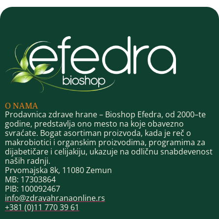
O NAMA
Prodavnica zdrave hrane – Bioshop Efedra, od 2000–te
godine, predstavlja ono mesto na koje obavezno
svraćate. Bogat asortiman proizvoda, kada je reč o
makrobiotici i organskim proizvodima, programima za
dijabetičare i celijakiju, ukazuje na odličnu snabdevenost
naših radnji.
Prvomajska 8k, 11080 Zemun
MB: 17303864
PIB: 100092467
info@zdravahranaonline.rs
+381 (0)11 770 39 61