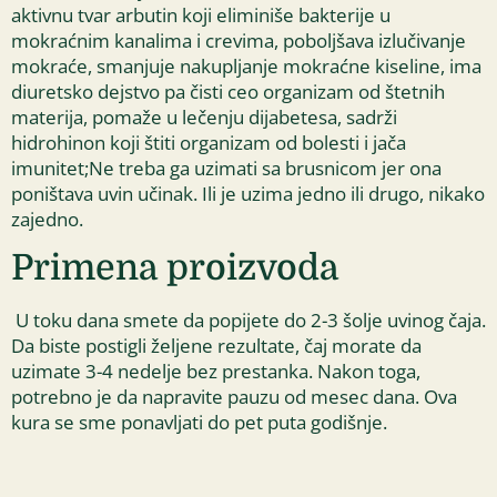
aktivnu tvar arbutin koji eliminiše bakterije u
mokraćnim kanalima i crevima, poboljšava izlučivanje
mokraće, smanjuje nakupljanje mokraćne kiseline, ima
diuretsko dejstvo pa čisti ceo organizam od štetnih
materija, pomaže u lečenju dijabetesa, sadrži
hidrohinon koji štiti organizam od bolesti i jača
imunitet;Ne treba ga uzimati sa brusnicom jer ona
poništava uvin učinak. Ili je uzima jedno ili drugo, nikako
zajedno.
Primena proizvoda
U toku dana smete da popijete do 2-3 šolje uvinog čaja.
Da biste postigli željene rezultate, čaj morate da
uzimate 3-4 nedelje bez prestanka. Nakon toga,
potrebno je da napravite pauzu od mesec dana. Ova
kura se sme ponavljati do pet puta godišnje.