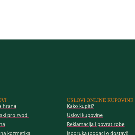
OVI
USLOVI ONLINE KUPOVINE
a hrana
Kako kupiti?
ski proizvodi
Uslovi kupovine
na
Reklamacija i povrat robe
dna kozmetika
Isporuka (podaci o dostavi)