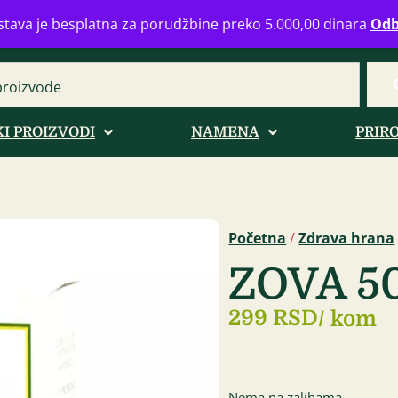
eograd
info@zdravahranaonline.rs
+381 (0)11 770 39 61
Radno 
tava je besplatna za porudžbine preko 5.000,00 dinara
Odb
I PROIZVODI
NAMENA
PRIR
Početna
/
Zdrava hrana
ZOVA 5
299 RSD
/ kom
Nema na zalihama