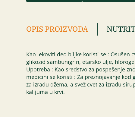
OPIS PROIZVODA
NUTRIT
Kao lekoviti deo biljke koristi se : Osušen 
glikozid sambunigrin, etarsko ulje, hlorogen
Upotreba : Kao sredstvo za pospešenje zno
medicini se koristi : Za preznojavanje kod g
za izradu džema, a svež cvet za izradu siru
kalijuma u krvi.