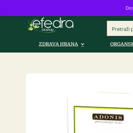
Bulevar Mihajla Pupina 16b, Novi B
Dos
ZDRAVA HRANA
ORGANSK