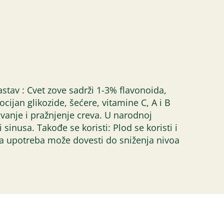
astav : Cvet zove sadrži 1-3% flavonoida,
ocijan glikozide, šećere, vitamine C, A i B
vanje i pražnjenje creva. U narodnoj
sinusa. Takođe se koristi: Plod se koristi i
rana upotreba može dovesti do sniženja nivoa