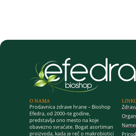
O NAMA
LINK
Prodavnica zdrave hrane – Bioshop
Zdrav
Efedra, od 2000–te godine,
Organ
predstavlja ono mesto na koje
Name
obavezno svraćate. Bogat asortiman
proizvoda, kada je reč o makrobiotici
Priro