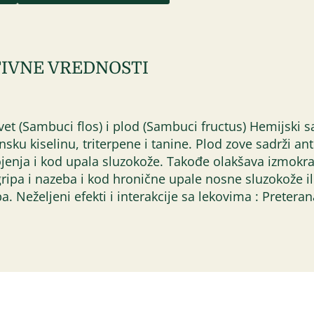
IVNE VREDNOSTI
cvet (Sambuci flos) i plod (Sambuci fructus) Hemijski s
sku kiselinu, triterpene i tanine. Plod zove sadrži ant
jenja i kod upala sluzokože. Takođe olakšava izmokra
ripa i nazeba i kod hronične upale nosne sluzokože ili 
pa. Neželjeni efekti i interakcije sa lekovima : Prete