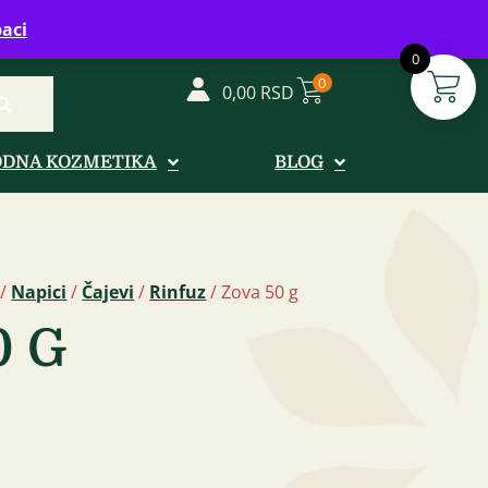
vreme: Ponedeljak - Petak od 08-20h
aci
0
0
0,00
RSD
ODNA KOZMETIKA
BLOG
/
Napici
/
Čajevi
/
Rinfuz
/ Zova 50 g
0 G