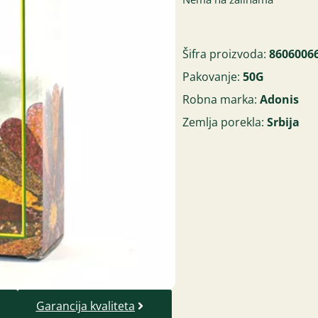
Šifra proizvoda:
8606006
Pakovanje:
50G
Robna marka:
Adonis
Zemlja porekla:
Srbija
Garancija kvaliteta