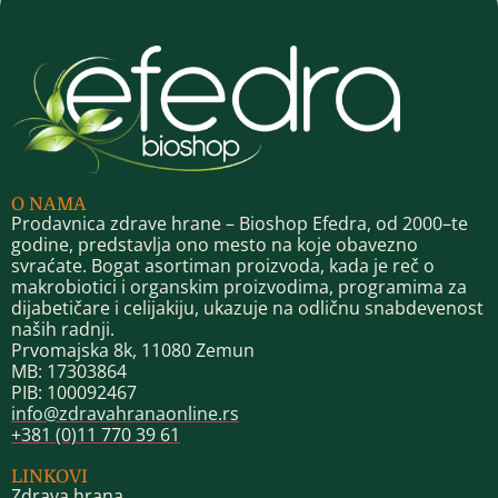
O NAMA
Prodavnica zdrave hrane – Bioshop Efedra, od 2000–te
godine, predstavlja ono mesto na koje obavezno
svraćate. Bogat asortiman proizvoda, kada je reč o
makrobiotici i organskim proizvodima, programima za
dijabetičare i celijakiju, ukazuje na odličnu snabdevenost
naših radnji.
Prvomajska 8k, 11080 Zemun
MB: 17303864
PIB: 100092467
info@zdravahranaonline.rs
+381 (0)11 770 39 61
LINKOVI
Zdrava hrana