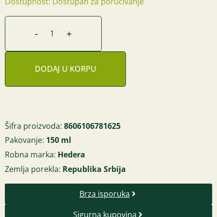
Dostupnost: Dostupan za poručivanje
-
+
DODAJ U KORPU
Šifra proizvoda:
8606106781625
Pakovanje:
150 ml
Robna marka:
Hedera
Zemlja porekla:
Republika Srbija
Brza isporuka
Sigurna kupovina