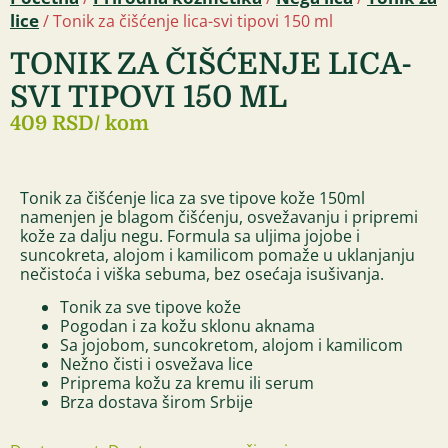
lice
/ Tonik za čišćenje lica-svi tipovi 150 ml
TONIK ZA ČIŠĆENJE LICA-
SVI TIPOVI 150 ML
409 RSD
/ kom
Tonik za čišćenje lica za sve tipove kože 150ml
namenjen je blagom čišćenju, osvežavanju i pripremi
kože za dalju negu. Formula sa uljima jojobe i
suncokreta, alojom i kamilicom pomaže u uklanjanju
nečistoća i viška sebuma, bez osećaja isušivanja.
Tonik za sve tipove kože
Pogodan i za kožu sklonu aknama
Sa jojobom, suncokretom, alojom i kamilicom
Nežno čisti i osvežava lice
Priprema kožu za kremu ili serum
Brza dostava širom Srbije