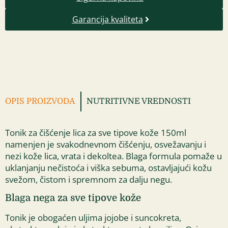
Garancija kvaliteta
OPIS PROIZVODA
NUTRITIVNE VREDNOSTI
Tonik za čišćenje lica za sve tipove kože 150ml
namenjen je svakodnevnom čišćenju, osvežavanju i
nezi kože lica, vrata i dekoltea. Blaga formula pomaže u
uklanjanju nečistoća i viška sebuma, ostavljajući kožu
svežom, čistom i spremnom za dalju negu.
Blaga nega za sve tipove kože
Tonik je obogaćen uljima jojobe i suncokreta,