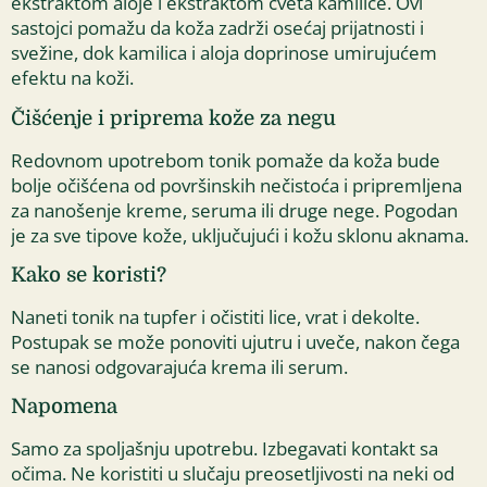
ekstraktom aloje i ekstraktom cveta kamilice. Ovi
sastojci pomažu da koža zadrži osećaj prijatnosti i
svežine, dok kamilica i aloja doprinose umirujućem
efektu na koži.
Čišćenje i priprema kože za negu
Redovnom upotrebom tonik pomaže da koža bude
bolje očišćena od površinskih nečistoća i pripremljena
za nanošenje kreme, seruma ili druge nege. Pogodan
je za sve tipove kože, uključujući i kožu sklonu aknama.
Kako se koristi?
Naneti tonik na tupfer i očistiti lice, vrat i dekolte.
Postupak se može ponoviti ujutru i uveče, nakon čega
se nanosi odgovarajuća krema ili serum.
Napomena
Samo za spoljašnju upotrebu. Izbegavati kontakt sa
očima. Ne koristiti u slučaju preosetljivosti na neki od