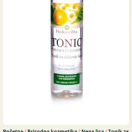
Početna
Prirodna kozmetika
Nega lica
Tonik za
/
/
/