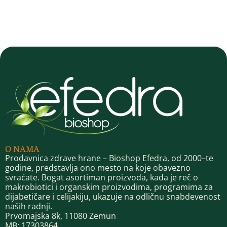
O NAMA
Prodavnica zdrave hrane – Bioshop Efedra, od 2000–te
godine, predstavlja ono mesto na koje obavezno
svraćate. Bogat asortiman proizvoda, kada je reč o
makrobiotici i organskim proizvodima, programima za
dijabetičare i celijakiju, ukazuje na odličnu snabdevenost
naših radnji.
Prvomajska 8k, 11080 Zemun
MB: 17303864