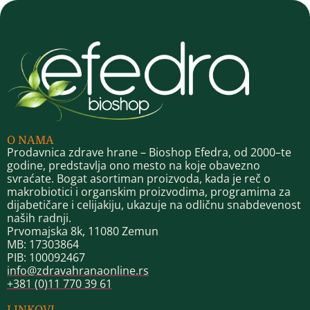
O NAMA
Prodavnica zdrave hrane – Bioshop Efedra, od 2000–te
godine, predstavlja ono mesto na koje obavezno
svraćate. Bogat asortiman proizvoda, kada je reč o
makrobiotici i organskim proizvodima, programima za
dijabetičare i celijakiju, ukazuje na odličnu snabdevenost
naših radnji.
Prvomajska 8k, 11080 Zemun
MB: 17303864
PIB: 100092467
info@zdravahranaonline.rs
+381 (0)11 770 39 61