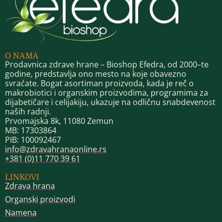
O NAMA
Prodavnica zdrave hrane – Bioshop Efedra, od 2000–te
godine, predstavlja ono mesto na koje obavezno
svraćate. Bogat asortiman proizvoda, kada je reč o
makrobiotici i organskim proizvodima, programima za
dijabetičare i celijakiju, ukazuje na odličnu snabdevenost
naših radnji.
Prvomajska 8k, 11080 Zemun
MB: 17303864
PIB: 100092467
info@zdravahranaonline.rs
+381 (0)11 770 39 61
LINKOVI
Zdrava hrana
Organski proizvodi
Namena