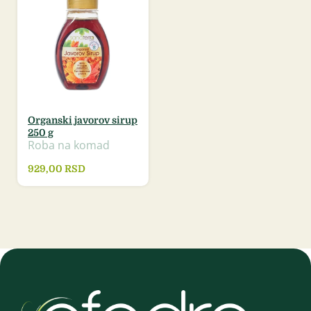
Organski javorov sirup
250 g
Roba na komad
929,00
RSD