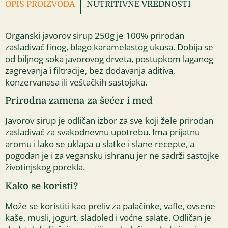
OPIS PROIZVODA
NUTRITIVNE VREDNOSTI
Organski javorov sirup 250g je 100% prirodan
zaslađivač finog, blago karamelastog ukusa. Dobija se
od biljnog soka javorovog drveta, postupkom laganog
zagrevanja i filtracije, bez dodavanja aditiva,
konzervanasa ili veštačkih sastojaka.
Prirodna zamena za šećer i med
Javorov sirup je odličan izbor za sve koji žele prirodan
zaslađivač za svakodnevnu upotrebu. Ima prijatnu
aromu i lako se uklapa u slatke i slane recepte, a
pogodan je i za vegansku ishranu jer ne sadrži sastojke
životinjskog porekla.
Kako se koristi?
Može se koristiti kao preliv za palačinke, vafle, ovsene
kaše, musli, jogurt, sladoled i voćne salate. Odličan je