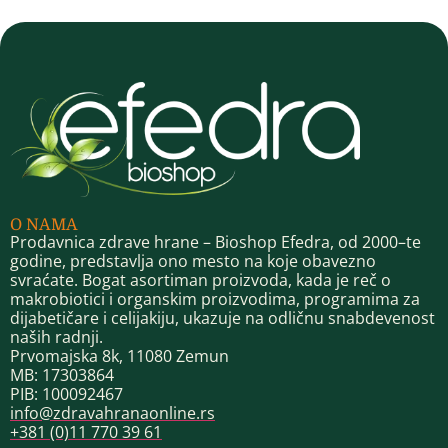
O NAMA
Prodavnica zdrave hrane – Bioshop Efedra, od 2000–te
godine, predstavlja ono mesto na koje obavezno
svraćate. Bogat asortiman proizvoda, kada je reč o
makrobiotici i organskim proizvodima, programima za
dijabetičare i celijakiju, ukazuje na odličnu snabdevenost
naših radnji.
Prvomajska 8k, 11080 Zemun
MB: 17303864
PIB: 100092467
info@zdravahranaonline.rs
+381 (0)11 770 39 61