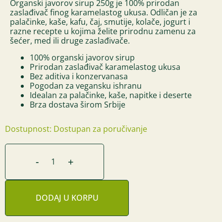
Organski javorov sirup 250g je 100% prirodan
zaslađivač finog karamelastog ukusa. Odličan je za
palačinke, kaše, kafu, čaj, smutije, kolače, jogurt i
razne recepte u kojima želite prirodnu zamenu za
šećer, med ili druge zaslađivače.
100% organski javorov sirup
Prirodan zaslađivač karamelastog ukusa
Bez aditiva i konzervanasa
Pogodan za vegansku ishranu
Idealan za palačinke, kaše, napitke i deserte
Brza dostava širom Srbije
Dostupnost: Dostupan za poručivanje
-
+
DODAJ U KORPU