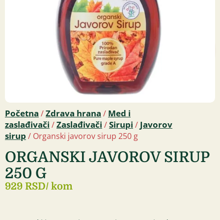
Početna
Zdrava hrana
Med i
/
/
zaslađivači
Zaslađivači
Sirupi
Javorov
/
/
/
sirup
/ Organski javorov sirup 250 g
ORGANSKI JAVOROV SIRUP
250 G
929 RSD
/ kom