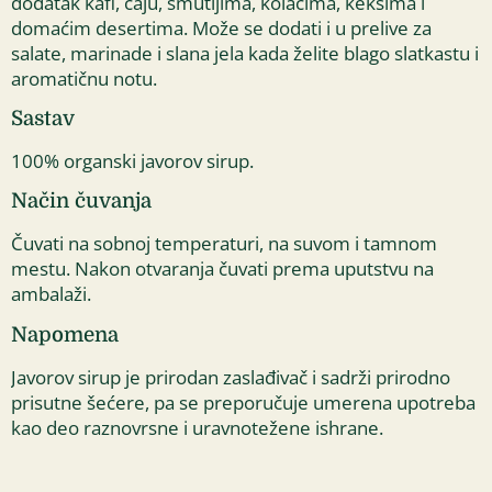
dodatak kafi, čaju, smutijima, kolačima, keksima i
domaćim desertima. Može se dodati i u prelive za
salate, marinade i slana jela kada želite blago slatkastu i
aromatičnu notu.
Sastav
100% organski javorov sirup.
Način čuvanja
Čuvati na sobnoj temperaturi, na suvom i tamnom
mestu. Nakon otvaranja čuvati prema uputstvu na
ambalaži.
Napomena
Javorov sirup je prirodan zaslađivač i sadrži prirodno
prisutne šećere, pa se preporučuje umerena upotreba
kao deo raznovrsne i uravnotežene ishrane.