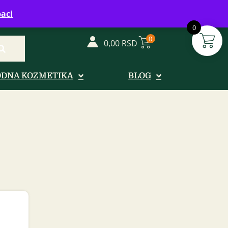
vreme: Ponedeljak - Petak od 08-20h
aci
0
0
0,00
RSD
ODNA KOZMETIKA
BLOG