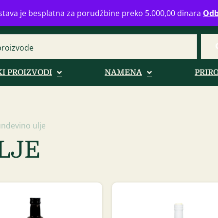
eograd
info@zdravahranaonline.rs
+381 (0)11 770 39 61
Radno 
tava je besplatna za porudžbine preko 5.000,00 dinara
Odb
I PROIZVODI
NAMENA
PRIR
ndevino ulje
LJE