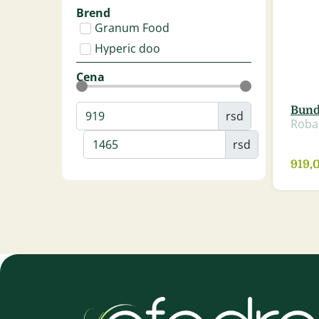
Brend
Granum Food
Hyperic doo
Cena
Bund
rsd
Roba
rsd
919,