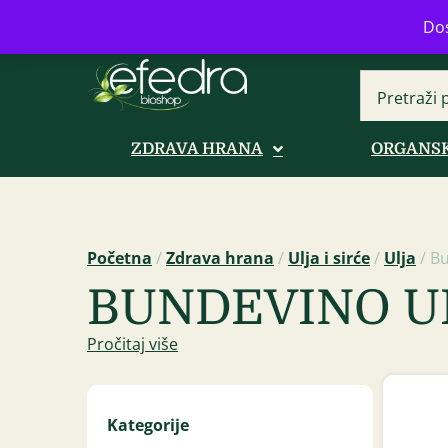
Bulevar Mihajla Pupina 16b, Novi B
Dos
ZDRAVA HRANA
ORGANSK
Početna
/
Zdrava hrana
/
Ulja i sirće
/
Ulja
/ Bu
BUNDEVINO U
Pročitaj više
Kategorije