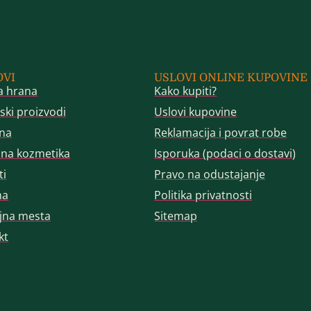
OVI
USLOVI ONLINE KUPOVINE
a hrana
Kako kupiti?
ski proizvodi
Uslovi kupovine
na
Reklamacija i povrat robe
dna kozmetika
Isporuka (podaci o dostavi)
ti
Pravo na odustajanje
ma
Politika privatnosti
jna mesta
Sitemap
kt