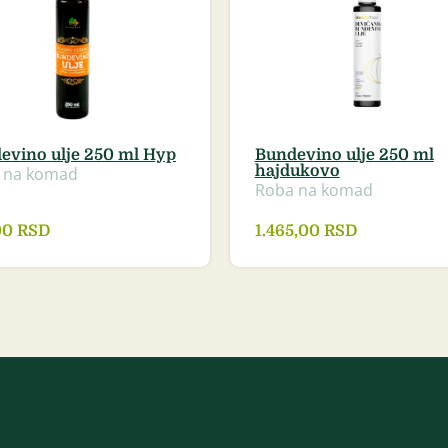
evino ulje 250 ml Hyp
Bundevino ulje 250 ml
hajdukovo
 na komad
Roba na komad
00
RSD
1.465,00
RSD