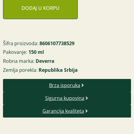
DODAJ U KORPU
Šifra proizvoda:
8606107738529
Pakovanje:
150 ml
Robna marka:
Deverra
Zemlja porekla:
Republika Srbija
Brza isporuka
Sigurna kupovina
Garancija kvaliteta