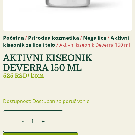
Početna
Prirodna kozmetika
Nega lica
Aktivni
/
/
/
kiseonik za lice i telo
/ Aktivni kiseonik Deverra 150 ml
AKTIVNI KISEONIK
DEVERRA 150 ML
525 RSD
/ kom
Dostupnost: Dostupan za poručivanje
-
+