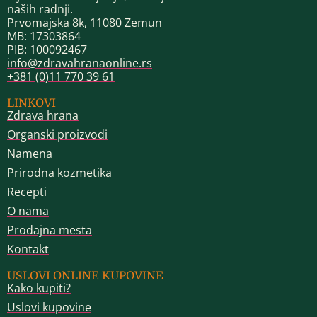
naših radnji.
Prvomajska 8k, 11080 Zemun
MB: 17303864
PIB: 100092467
info@zdravahranaonline.rs
+381 (0)11 770 39 61
LINKOVI
Zdrava hrana
Organski proizvodi
Namena
Prirodna kozmetika
Recepti
O nama
Prodajna mesta
Kontakt
USLOVI ONLINE KUPOVINE
Kako kupiti?
Uslovi kupovine