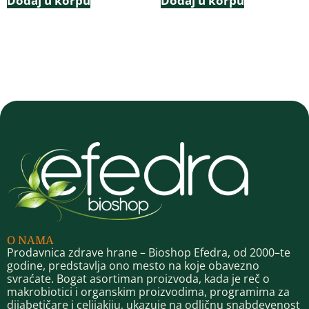
Dodaj u korpu
Dodaj u korpu
O NAMA
Prodavnica zdrave hrane – Bioshop Efedra, od 2000–te
godine, predstavlja ono mesto na koje obavezno
svraćate. Bogat asortiman proizvoda, kada je reč o
makrobiotici i organskim proizvodima, programima za
dijabetičare i celijakiju, ukazuje na odličnu snabdevenost