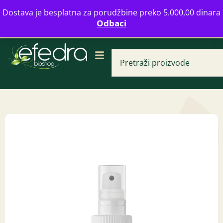
Bulevar Mihajla Pupina 16b, Novi Beograd
Dostava je besplatna za porudžbine preko 5.000,00 dinara
info@zdravahranaonline.rs
+381 (0)11 770 39 61
Odbaci
Radno vreme: Ponedeljak - Petak od 08-20h
Kokosov protein 2
Granum
325,00
RSD