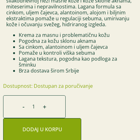
svakodnevnoj nezi masne kože i kože sklone aknama,
miteserima i nepravilnostima. Lagana formula sa
cinkom, uljem čajevca, alantoinom, alojom i biljnim
ekstraktima pomaže u regulaciji sebuma, umirivanju
kože i očuvanju svežeg, hidriranog izgleda.
Krema za masnu i problematičnu kožu
Pogodna za kožu sklonu aknama
Sa cinkom, alantoinom i uljem čajevca
Pomaže u kontroli viška sebuma
Lagana tekstura, pogodna kao podloga za
šminku
Brza dostava širom Srbije
Dostupnost: Dostupan za poručivanje
-
+
DODAJ U KORPU