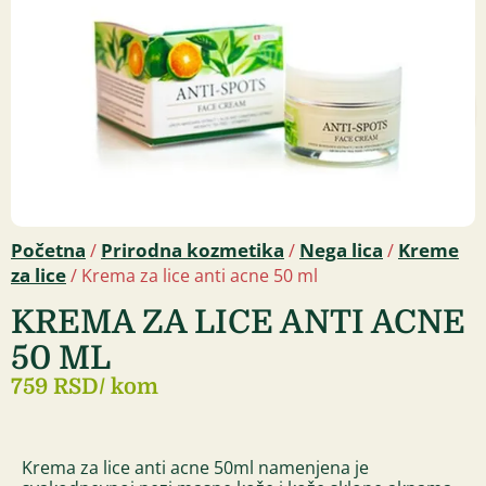
Početna
Prirodna kozmetika
Nega lica
Kreme
/
/
/
za lice
/ Krema za lice anti acne 50 ml
KREMA ZA LICE ANTI ACNE
50 ML
759 RSD
/ kom
Krema za lice anti acne 50ml namenjena je