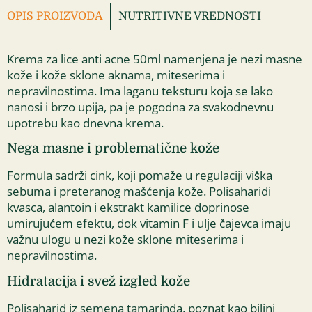
OPIS PROIZVODA
NUTRITIVNE VREDNOSTI
Krema za lice anti acne 50ml namenjena je nezi masne
kože i kože sklone aknama, miteserima i
nepravilnostima. Ima laganu teksturu koja se lako
nanosi i brzo upija, pa je pogodna za svakodnevnu
upotrebu kao dnevna krema.
Nega masne i problematične kože
Formula sadrži cink, koji pomaže u regulaciji viška
sebuma i preteranog mašćenja kože. Polisaharidi
kvasca, alantoin i ekstrakt kamilice doprinose
umirujućem efektu, dok vitamin F i ulje čajevca imaju
važnu ulogu u nezi kože sklone miteserima i
nepravilnostima.
Hidratacija i svež izgled kože
Polisaharid iz semena tamarinda, poznat kao biljni