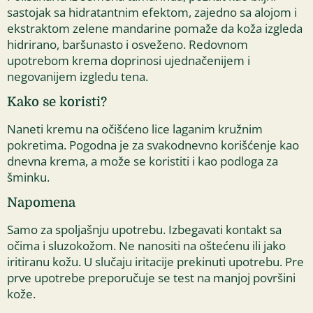
sastojak sa hidratantnim efektom, zajedno sa alojom i
ekstraktom zelene mandarine pomaže da koža izgleda
hidrirano, baršunasto i osveženo. Redovnom
upotrebom krema doprinosi ujednačenijem i
negovanijem izgledu tena.
Kako se koristi?
Naneti kremu na očišćeno lice laganim kružnim
pokretima. Pogodna je za svakodnevno korišćenje kao
dnevna krema, a može se koristiti i kao podloga za
šminku.
Napomena
Samo za spoljašnju upotrebu. Izbegavati kontakt sa
očima i sluzokožom. Ne nanositi na oštećenu ili jako
iritiranu kožu. U slučaju iritacije prekinuti upotrebu. Pre
prve upotrebe preporučuje se test na manjoj površini
kože.