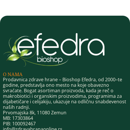
O NAMA
Prodavnica zdrave hrane – Bioshop Efedra, od 2000–te
godine, predstavlja ono mesto na koje obavezno
svraćate. Bogat asortiman proizvoda, kada je reč o
makrobiotici i organskim proizvodima, programima za
dijabetičare i celijakiju, ukazuje na odličnu snabdevenost
naših radnji.
Prvomajska 8k, 11080 Zemun
MB: 17303864
PIB: 100092467
info@zdravahranaonline.rs