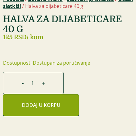
slatkiši
/ Halva za dijabeticare 40 g
HALVA ZA DIJABETICARE
40 G
125 RSD
/ kom
Dostupnost: Dostupan za poručivanje
-
+
DODAJ U KORPU