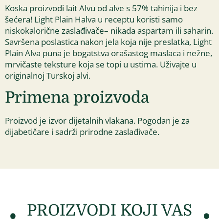
Koska proizvodi lait Alvu od alve s 57% tahinija i bez
šećera! Light Plain Halva u receptu koristi samo
niskokalorične zaslađivače– nikada aspartam ili saharin.
Savršena poslastica nakon jela koja nije preslatka, Light
Plain Alva puna je bogatstva orašastog maslaca i nežne,
mrvičaste teksture koja se topi u ustima. Uživajte u
originalnoj Turskoj alvi.
Primena proizvoda
Proizvod je izvor dijetalnih vlakana. Pogodan je za
dijabetičare i sadrži prirodne zaslađivače.
PROIZVODI KOJI VAS