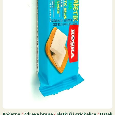
Početna
Zdrava hrana
Slatkiši i grickalice
Ostali
/
/
/