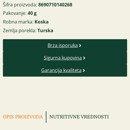
Šifra proizvoda:
8690710140268
Pakovanje:
40 g
Robna marka:
Koska
Zemlja porekla:
Turska
Brza isporuka
Sigurna kupovina
Garancija kvaliteta
OPIS PROIZVODA
NUTRITIVNE VREDNOSTI