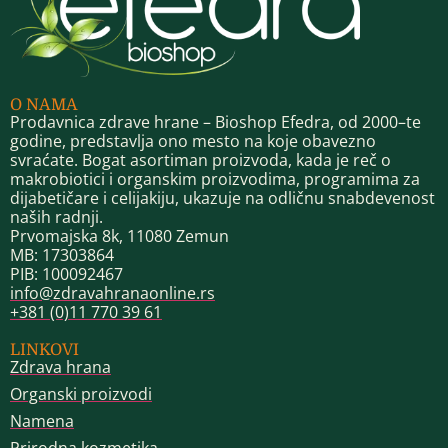
O NAMA
Prodavnica zdrave hrane – Bioshop Efedra, od 2000–te
godine, predstavlja ono mesto na koje obavezno
svraćate. Bogat asortiman proizvoda, kada je reč o
makrobiotici i organskim proizvodima, programima za
dijabetičare i celijakiju, ukazuje na odličnu snabdevenost
naših radnji.
Prvomajska 8k, 11080 Zemun
MB: 17303864
PIB: 100092467
info@zdravahranaonline.rs
+381 (0)11 770 39 61
LINKOVI
Zdrava hrana
Organski proizvodi
Namena