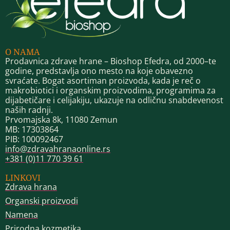
O NAMA
Prodavnica zdrave hrane – Bioshop Efedra, od 2000–te
godine, predstavlja ono mesto na koje obavezno
svraćate. Bogat asortiman proizvoda, kada je reč o
makrobiotici i organskim proizvodima, programima za
dijabetičare i celijakiju, ukazuje na odličnu snabdevenost
naših radnji.
Prvomajska 8k, 11080 Zemun
MB: 17303864
PIB: 100092467
info@zdravahranaonline.rs
+381 (0)11 770 39 61
LINKOVI
Zdrava hrana
Organski proizvodi
Namena
Prirodna kozmetika