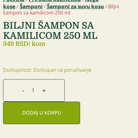
kose
Šamponi
Šamponi za suvu kosu
/
/
/ Biljni
šampon sa kamilicom 250 ml
BILJNI ŠAMPON SA
KAMILICOM 250 ML
349 RSD
/ kom
Dostupnost: Dostupan za poručivanje
-
+
DODAJ U KORPU