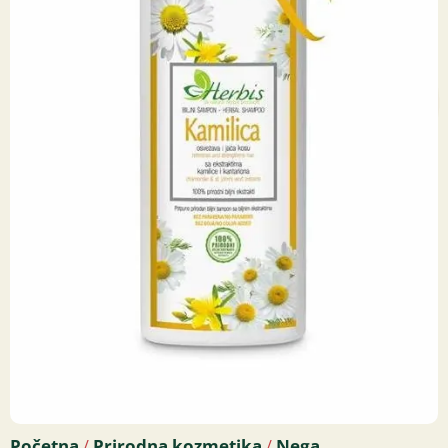
Početna
Prirodna kozmetika
Nega
/
/