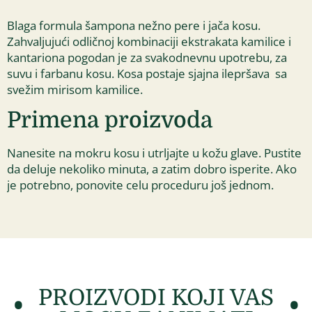
Blaga formula šampona nežno pere i jača kosu.
Zahvaljujući odličnoj kombinaciji ekstrakata kamilice i
kantariona pogodan je za svakodnevnu upotrebu, za
suvu i farbanu kosu. Kosa postaje sjajna ilepršava sa
svežim mirisom kamilice.
Primena proizvoda
Nanesite na mokru kosu i utrljajte u kožu glave. Pustite
da deluje nekoliko minuta, a zatim dobro isperite. Ako
je potrebno, ponovite celu proceduru još jednom.
PROIZVODI KOJI VAS