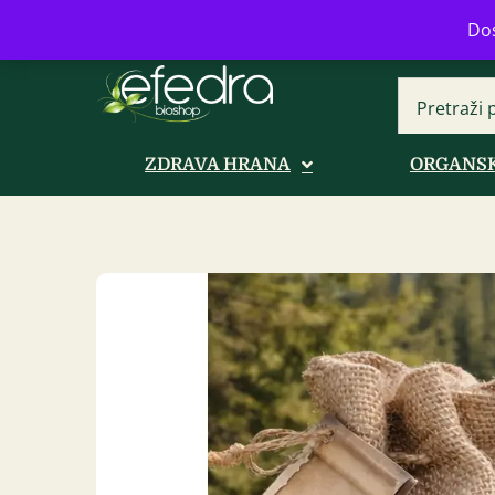
Bulevar Mihajla Pupina 16b, Novi B
Dos
ZDRAVA HRANA
ORGANSK