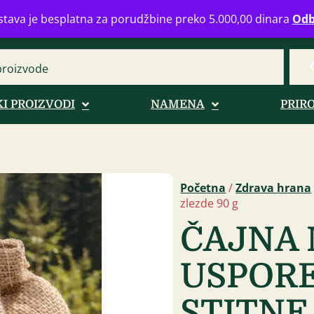
eograd
info@zdravahranaonline.rs
+381 (0)11 770 39 61
Radno 
tava je besplatna za porudžbine preko 5.000,00 dinara
Odb
I PROIZVODI
NAMENA
PRIR
Početna
/
Zdrava hrana
zlezde 90 g
ČAJNA 
USPOR
STITNE