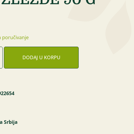
 poručivanje
DODAJ U KORPU
922654
a Srbija