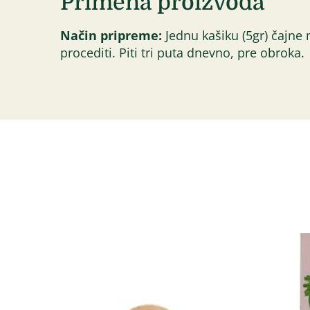
Primena proizvoda
Način pripreme:
Jednu kašiku (5gr) čajne m
procediti. Piti tri puta dnevno, pre obroka.