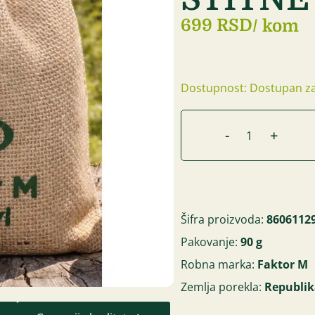
699 RSD
/ kom
Dostupnost: Dostupan za
-
+
Šifra proizvoda:
8606112
Pakovanje:
90 g
Robna marka:
Faktor M
Zemlja porekla:
Republik