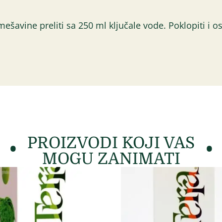
ešavine preliti sa 250 ml ključale vode. Poklopiti i os
PROIZVODI KOJI VAS
MOGU ZANIMATI