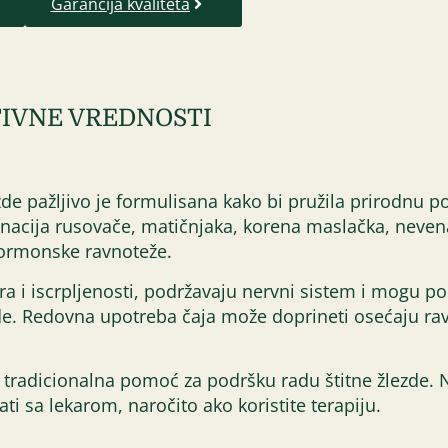
Garancija kvaliteta
IVNE VREDNOSTI
zde pažljivo je formulisana kako bi pružila prirodnu 
cija rusovače, matičnjaka, korena maslačka, nevena i
ormonske ravnoteže.
a i iscrpljenosti, podržavaju nervni sistem i mogu p
ezde. Redovna upotreba čaja može doprineti osećaju ra
 tradicionalna pomoć za podršku radu štitne žlezde. N
i sa lekarom, naročito ako koristite terapiju.