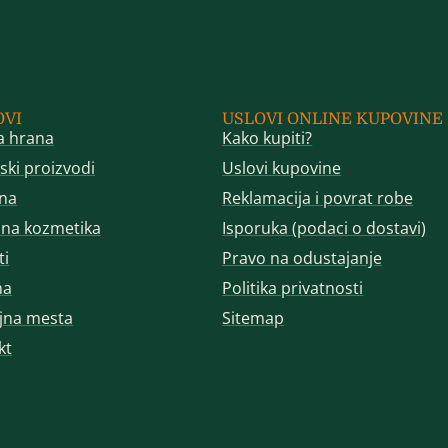
OVI
USLOVI ONLINE KUPOVINE
a hrana
Kako kupiti?
ski proizvodi
Uslovi kupovine
na
Reklamacija i povrat robe
dna kozmetika
Isporuka (podaci o dostavi)
ti
Pravo na odustajanje
ma
Politika privatnosti
jna mesta
Sitemap
kt