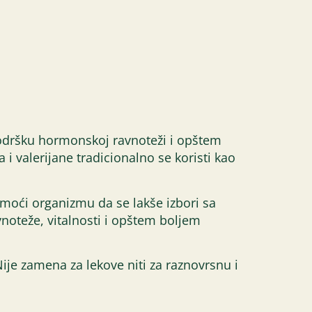
podršku hormonskoj ravnoteži i opštem
 valerijane tradicionalno se koristi kao
omoći organizmu da se lakše izbori sa
vnoteže, vitalnosti i opštem boljem
ije zamena za lekove niti za raznovrsnu i