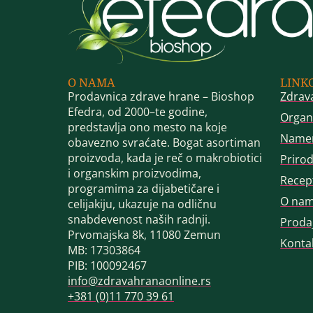
O NAMA
LINK
Prodavnica zdrave hrane – Bioshop
Zdrav
Efedra, od 2000–te godine,
Organ
predstavlja ono mesto na koje
Name
obavezno svraćate. Bogat asortiman
proizvoda, kada je reč o makrobiotici
Priro
i organskim proizvodima,
Recep
programima za dijabetičare i
O na
celijakiju, ukazuje na odličnu
snabdevenost naših radnji.
Proda
Prvomajska 8k, 11080 Zemun
Konta
MB: 17303864
PIB: 100092467
info@zdravahranaonline.rs
+381 (0)11 770 39 61