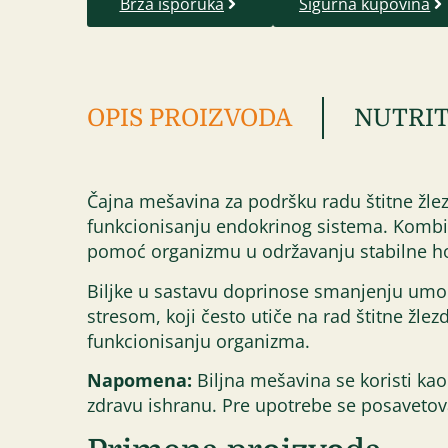
Brza isporuka
Sigurna kupovina
OPIS PROIZVODA
NUTRIT
Čajna mešavina za podršku radu štitne žle
funkcionisanju endokrinog sistema. Kombina
pomoć organizmu u održavanju stabilne h
Biljke u sastavu doprinose smanjenju umor
stresom, koji često utiče na rad štitne žl
funkcionisanju organizma.
Napomena:
Biljna mešavina se koristi kao
zdravu ishranu. Pre upotrebe se posavetovat