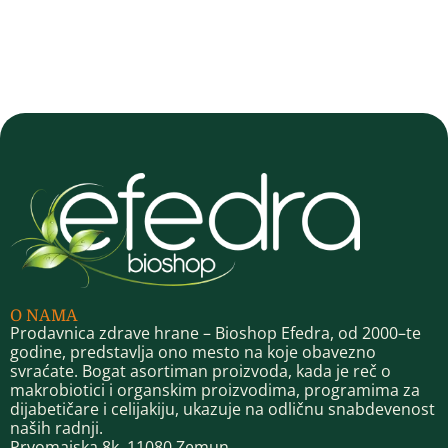
O NAMA
Prodavnica zdrave hrane – Bioshop Efedra, od 2000–te
godine, predstavlja ono mesto na koje obavezno
svraćate. Bogat asortiman proizvoda, kada je reč o
makrobiotici i organskim proizvodima, programima za
dijabetičare i celijakiju, ukazuje na odličnu snabdevenost
naših radnji.
Prvomajska 8k, 11080 Zemun