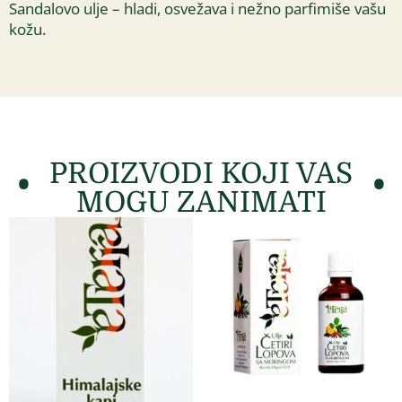
Sandalovo ulje – hladi, osvežava i nežno parfimiše vašu
kožu.
PROIZVODI KOJI VAS
MOGU ZANIMATI