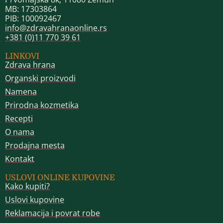
MB: 17303864
PIB: 100092467
info@zdravahranaonline.rs
+381 (0)11 770 39 61
LINKOVI
Zdrava hrana
Organski proizvodi
Namena
Prirodna kozmetika
Recepti
O nama
Prodajna mesta
Kontakt
USLOVI ONLINE KUPOVINE
Kako kupiti?
Uslovi kupovine
Reklamacija i povrat robe