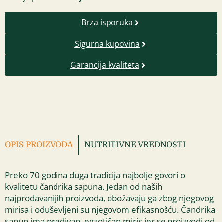
Brza isporuka
Sigurna kupovina
Garancija kvaliteta
OPIS PROIZVODA
NUTRITIVNE VREDNOSTI
Preko 70 godina duga tradicija najbolje govori o
kvalitetu čandrika sapuna. Jedan od naših
najprodavanijih proizvoda, obožavaju ga zbog njegovog
mirisa i oduševljeni su njegovom efikasnošću. Čandrika
sapun ima predivan, egzotičan miris jer se proizvodi od