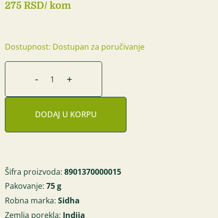
275 RSD
/ kom
Dostupnost: Dostupan za poručivanje
-
+
DODAJ U KORPU
Šifra proizvoda:
8901370000015
Pakovanje:
75 g
Robna marka:
Sidha
Zemlja porekla:
Indija