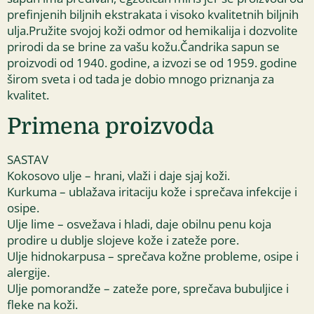
prefinjenih biljnih ekstrakata i visoko kvalitetnih biljnih
ulja.Pružite svojoj koži odmor od hemikalija i dozvolite
prirodi da se brine za vašu kožu.Čandrika sapun se
proizvodi od 1940. godine, a izvozi se od 1959. godine
širom sveta i od tada je dobio mnogo priznanja za
kvalitet.
Primena proizvoda
SASTAV
Kokosovo ulje – hrani, vlaži i daje sjaj koži.
Kurkuma – ublažava iritaciju kože i sprečava infekcije i
osipe.
Ulje lime – osvežava i hladi, daje obilnu penu koja
prodire u dublje slojeve kože i zateže pore.
Ulje hidnokarpusa – sprečava kožne probleme, osipe i
alergije.
Ulje pomorandže – zateže pore, sprečava bubuljice i
fleke na koži.