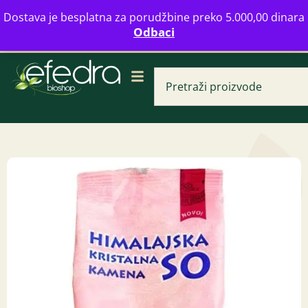
Bulevar Mihajla Pupina 16b, Novi Beograd
Dostava je besplatna za porudžbine preko 5.000,00 dinara
info@zdravahranaonline.rs
+381 (0)11 770 39 61
Odbaci
Radno vreme: Ponedeljak - Petak od 08-20h
Rummo penne No 
gluten free 400 g
409,00
RSD