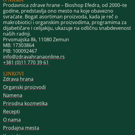
Prodavnica zdrave hrane – Bioshop Efedra, od 2000–te
godine, predstavlja ono mesto na koje obavezno
svraćate. Bogat asortiman proizvoda, kada je reč o
makrobiotici i organskim proizvodima, programima za
dijabetičare i celijakiju, ukazuje na odličnu snabdevenost
naših radnji.
Prvomajska 8k, 11080 Zemun
MB: 17303864
PIB: 100092467
info@zdravahranaonline.rs
+381 (0)11 770 39 61
LINKOVI
Zdrava hrana
Organski proizvodi
Namena
Prirodna kozmetika
Recepti
O nama
Prodajna mesta