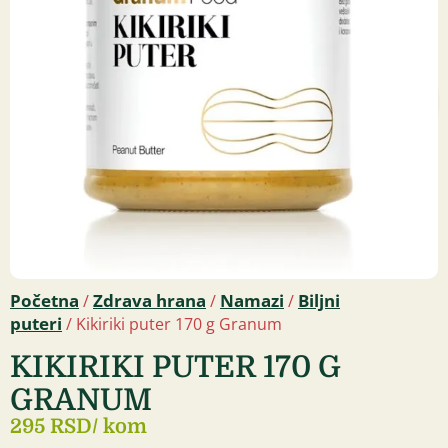
Početna
Zdrava hrana
Namazi
Biljni
/
/
/
puteri
/ Kikiriki puter 170 g Granum
KIKIRIKI PUTER 170 G
GRANUM
295 RSD
/ kom