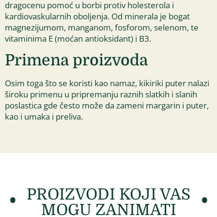
dragocenu pomoć u borbi protiv holesterola i
kardiovaskularnih oboljenja. Od minerala je bogat
magnezijumom, manganom, fosforom, selenom, te
vitaminima E (moćan antioksidant) i B3.
Primena proizvoda
Osim toga što se koristi kao namaz, kikiriki puter nalazi
široku primenu u pripremanju raznih slatkih i slanih
poslastica gde često može da zameni margarin i puter,
kao i umaka i preliva.
PROIZVODI KOJI VAS
MOGU ZANIMATI