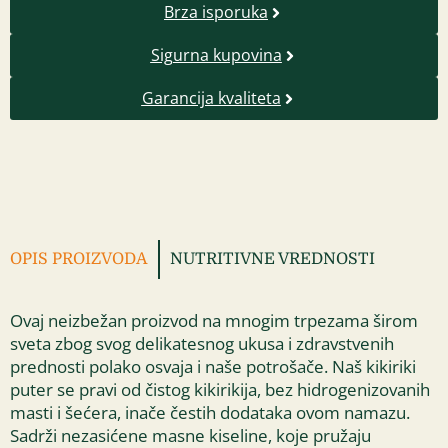
Brza isporuka
Sigurna kupovina
Garancija kvaliteta
OPIS PROIZVODA
NUTRITIVNE VREDNOSTI
Ovaj neizbežan proizvod na mnogim trpezama širom
sveta zbog svog delikatesnog ukusa i zdravstvenih
prednosti polako osvaja i naše potrošače. Naš kikiriki
puter se pravi od čistog kikirikija, bez hidrogenizovanih
masti i šećera, inače čestih dodataka ovom namazu.
Sadrži nezasićene masne kiseline, koje pružaju