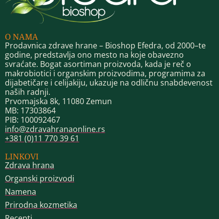
O NAMA
Prodavnica zdrave hrane – Bioshop Efedra, od 2000–te
godine, predstavlja ono mesto na koje obavezno
svraćate. Bogat asortiman proizvoda, kada je reč o
makrobiotici i organskim proizvodima, programima za
dijabetičare i celijakiju, ukazuje na odličnu snabdevenost
naših radnji.
Prvomajska 8k, 11080 Zemun
MB: 17303864
PIB: 100092467
info@zdravahranaonline.rs
+381 (0)11 770 39 61
LINKOVI
Zdrava hrana
Organski proizvodi
Namena
Prirodna kozmetika
Recepti