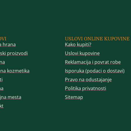
OVI
USLOVI ONLINE KUPOVINE
a hrana
Kako kupiti?
ski proizvodi
Uslovi kupovine
na
Reklamacija i povrat robe
dna kozmetika
Isporuka (podaci o dostavi)
ti
Pravo na odustajanje
ma
Politika privatnosti
jna mesta
Sitemap
kt