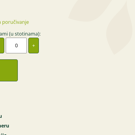
 poručivanje
ami (u stotinama):
+
u
meru