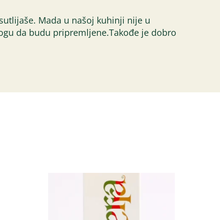
utlijaše. Mada u našoj kuhinji nije u
e mogu da budu pripremljene.Takođe je dobro