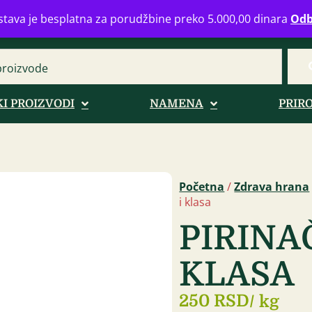
eograd
info@zdravahranaonline.rs
+381 (0)11 770 39 61
Radno 
tava je besplatna za porudžbine preko 5.000,00 dinara
Odb
I PROIZVODI
NAMENA
PRIR
Početna
/
Zdrava hrana
i klasa
PIRINA
KLASA
250 RSD
/ kg