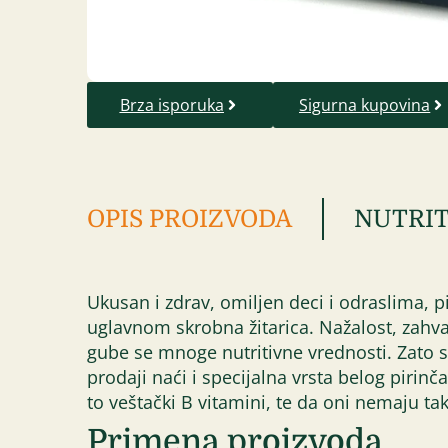
Brza isporuka
Sigurna kupovina
OPIS PROIZVODA
NUTRIT
Ukusan i zdrav, omiljen deci i odraslima, pi
uglavnom skrobna žitarica. Nažalost, zahva
gube se mnoge nutritivne vrednosti. Zato 
prodaji naći i specijalna vrsta belog piri
to veštački B vitamini, te da oni nemaju tak
Primena proizvoda