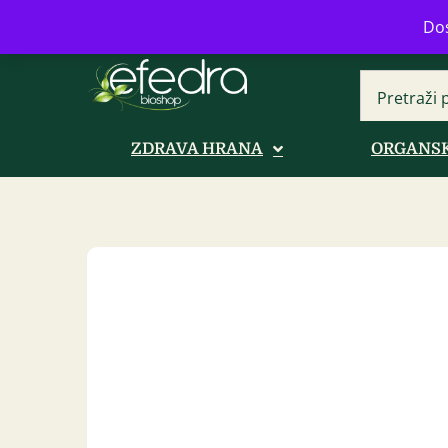
Bulevar Mihajla Pupina 16b, Novi B
Dos
ZDRAVA HRANA
ORGANSK