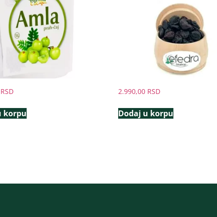
0
RSD
2.990,00
RSD
u korpu
Dodaj u korpu