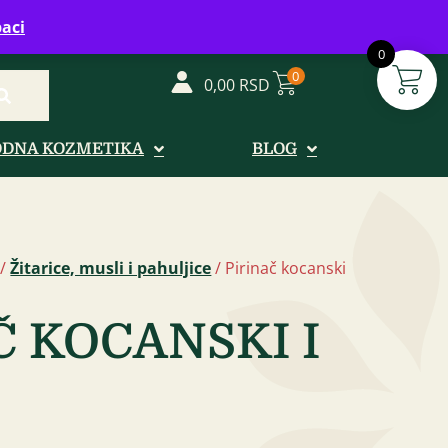
vreme: Ponedeljak - Petak od 08-20h
aci
0
0
0,00
RSD
ODNA KOZMETIKA
BLOG
/
Žitarice, musli i pahuljice
/ Pirinač kocanski
Č KOCANSKI I