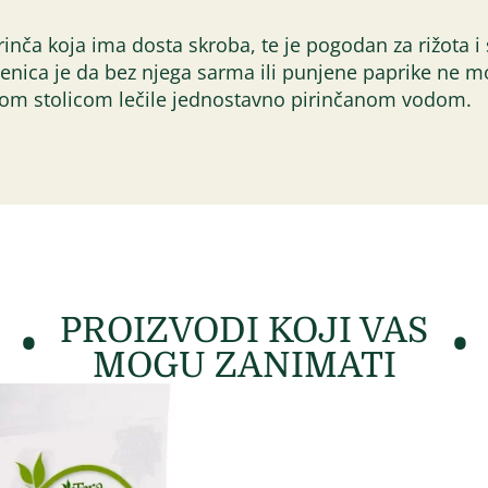
nča koja ima dosta skroba, te je pogodan za rižota i s
činjenica je da bez njega sarma ili punjene paprike n
tom stolicom lečile jednostavno pirinčanom vodom.
PROIZVODI KOJI VAS
MOGU ZANIMATI