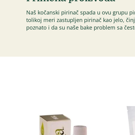
Naš kočanski pirinač spada u ovu grupu piri
tolikoj meri zastupljen pirinač kao jelo, 
poznato i da su naše bake problem sa čes