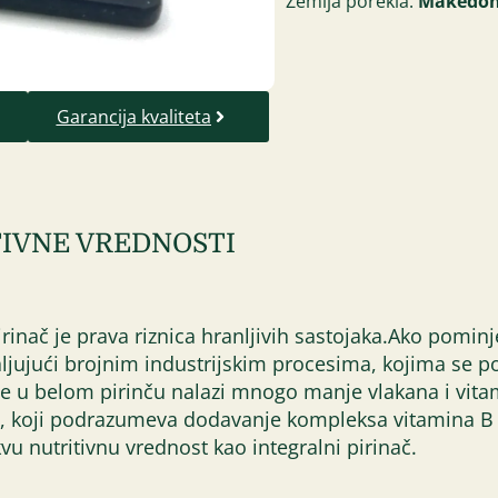
Zemlja porekla:
Makedon
Garancija kvaliteta
IVNE VREDNOSTI
rinač je prava riznica hranljivih sastojaka.Ako pominj
ljujući brojnim industrijskim procesima, kojima se po
se u belom pirinču nalazi mnogo manje vlakana i vit
nča, koji podrazumeva dodavanje kompleksa vitamina B 
vu nutritivnu vrednost kao integralni pirinač.