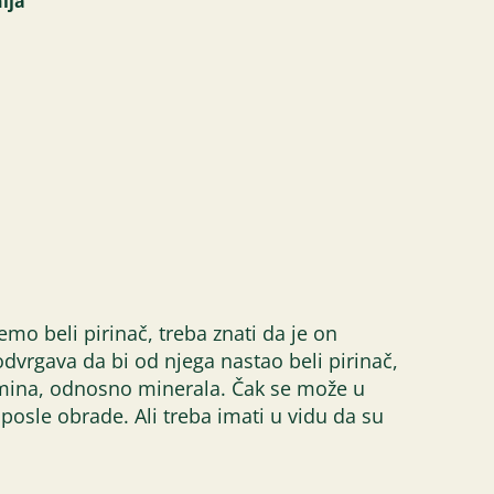
ija
emo beli pirinač, treba znati da je on
dvrgava da bi od njega nastao beli pirinač,
amina, odnosno minerala. Čak se može u
posle obrade. Ali treba imati u vidu da su