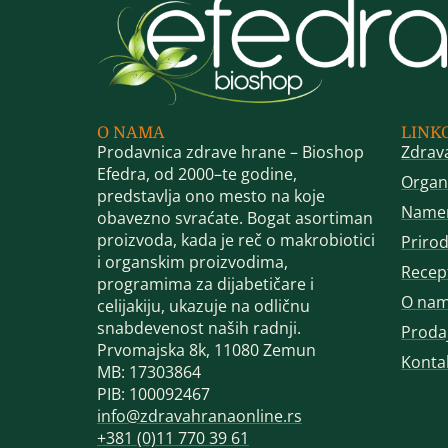
O NAMA
LINK
Prodavnica zdrave hrane – Bioshop
Zdrav
Efedra, od 2000–te godine,
Organ
predstavlja ono mesto na koje
Name
obavezno svraćate. Bogat asortiman
proizvoda, kada je reč o makrobiotici
Priro
i organskim proizvodima,
Recep
programima za dijabetičare i
O na
celijakiju, ukazuje na odličnu
snabdevenost naših radnji.
Proda
Prvomajska 8k, 11080 Zemun
Konta
MB: 17303864
PIB: 100092467
info@zdravahranaonline.rs
+381 (0)11 770 39 61