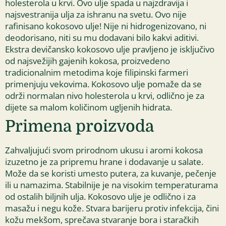
holesterola u krvi. Ovo ulje spada u najzdravija i
najsvestranija ulja za ishranu na svetu. Ovo nije
rafinisano kokosovo ulje! Nije ni hidrogenizovano, ni
deodorisano, niti su mu dodavani bilo kakvi aditivi.
Ekstra devičansko kokosovo ulje pravljeno je isključivo
od najsvežijih gajenih kokosa, proizvedeno
tradicionalnim metodima koje filipinski farmeri
primenjuju vekovima. Kokosovo ulje pomaže da se
održi normalan nivo holesterola u krvi, odlično je za
dijete sa malom količinom ugljenih hidrata.
Primena proizvoda
Zahvaljujući svom prirodnom ukusu i aromi kokosa
izuzetno je za pripremu hrane i dodavanje u salate.
Može da se koristi umesto putera, za kuvanje, pečenje
ili u namazima. Stabilnije je na visokim temperaturama
od ostalih biljnih ulja. Kokosovo ulje je odlično i za
masažu i negu kože. Stvara barijeru protiv infekcija, čini
kožu mekšom, sprečava stvaranje bora i staračkih