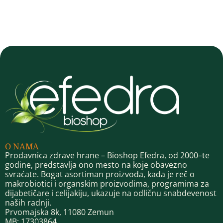
O NAMA
Prodavnica zdrave hrane – Bioshop Efedra, od 2000–te
godine, predstavlja ono mesto na koje obavezno
svraćate. Bogat asortiman proizvoda, kada je reč o
makrobiotici i organskim proizvodima, programima za
dijabetičare i celijakiju, ukazuje na odličnu snabdevenost
naših radnji.
Prvomajska 8k, 11080 Zemun
MB: 17303864