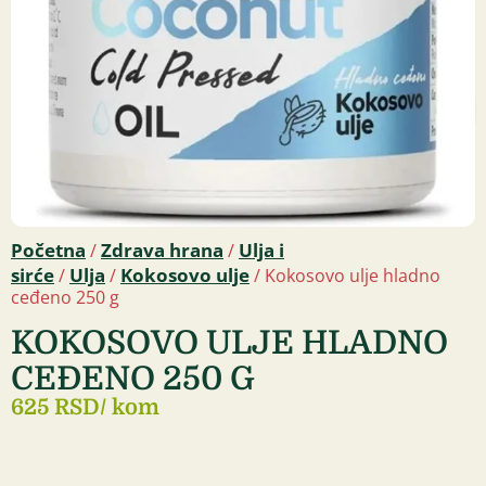
Početna
Zdrava hrana
Ulja i
/
/
sirće
Ulja
Kokosovo ulje
/
/
/ Kokosovo ulje hladno
ceđeno 250 g
KOKOSOVO ULJE HLADNO
CEĐENO 250 G
625 RSD
/ kom