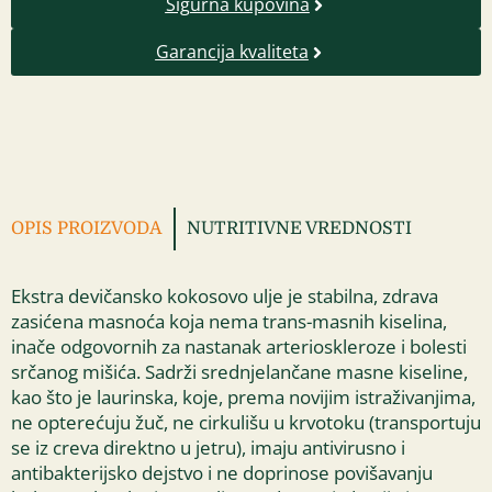
Sigurna kupovina
Garancija kvaliteta
OPIS PROIZVODA
NUTRITIVNE VREDNOSTI
Ekstra devičansko kokosovo ulje je stabilna, zdrava
zasićena masnoća koja nema trans-masnih kiselina,
inače odgovornih za nastanak arterioskleroze i bolesti
srčanog mišića. Sadrži srednjelančane masne kiseline,
kao što je laurinska, koje, prema novijim istraživanjima,
ne opterećuju žuč, ne cirkulišu u krvotoku (transportuju
se iz creva direktno u jetru), imaju antivirusno i
antibakterijsko dejstvo i ne doprinose povišavanju