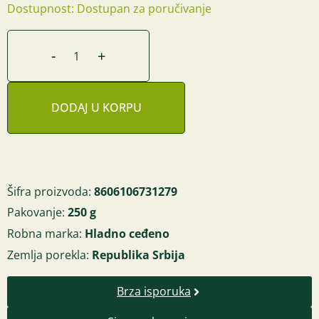
Dostupnost: Dostupan za poručivanje
-
+
DODAJ U KORPU
Šifra proizvoda:
8606106731279
Pakovanje:
250 g
Robna marka:
Hladno ceđeno
Zemlja porekla:
Republika Srbija
Brza isporuka