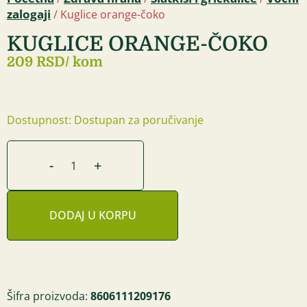
zalogaji
/ Kuglice orange-čoko
KUGLICE ORANGE-ČOKO
209 RSD
/ kom
Dostupnost: Dostupan za poručivanje
-
+
DODAJ U KORPU
Šifra proizvoda:
8606111209176