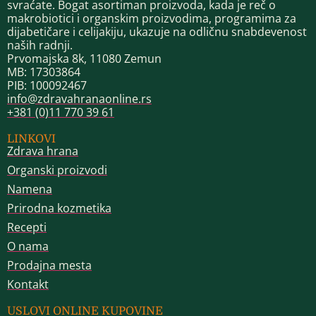
svraćate. Bogat asortiman proizvoda, kada je reč o
makrobiotici i organskim proizvodima, programima za
dijabetičare i celijakiju, ukazuje na odličnu snabdevenost
naših radnji.
Prvomajska 8k, 11080 Zemun
MB: 17303864
PIB: 100092467
info@zdravahranaonline.rs
+381 (0)11 770 39 61
LINKOVI
Zdrava hrana
Organski proizvodi
Namena
Prirodna kozmetika
Recepti
O nama
Prodajna mesta
Kontakt
USLOVI ONLINE KUPOVINE