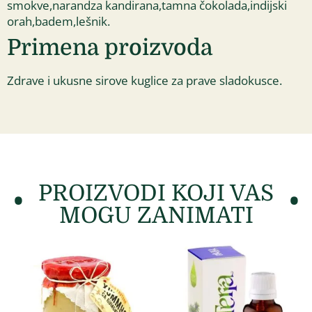
smokve,narandza kandirana,tamna čokolada,indijski
orah,badem,lešnik.
Primena proizvoda
Zdrave i ukusne sirove kuglice za prave sladokusce.
PROIZVODI KOJI VAS
MOGU ZANIMATI