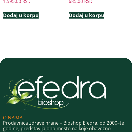
1.595,00
RSD
685,00
RSD
Dodaj u korpu
Dodaj u korpu
O NAMA
Prodavnica zdrave hrane – Bioshop Efedra, od 2000–te
godine, predstavlja ono mesto na koje obavezno