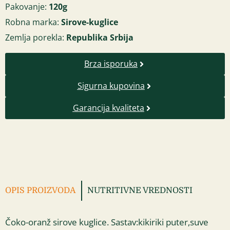
Pakovanje:
120g
Robna marka:
Sirove-kuglice
Zemlja porekla:
Republika Srbija
Brza isporuka
Sigurna kupovina
Garancija kvaliteta
OPIS PROIZVODA
NUTRITIVNE VREDNOSTI
Čoko-oranž sirove kuglice. Sastav:kikiriki puter,suve