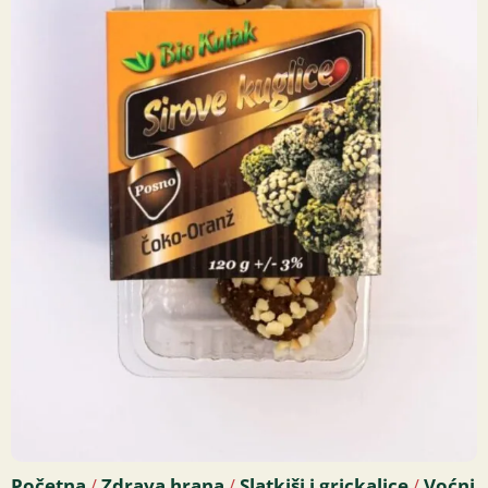
Početna
Zdrava hrana
Slatkiši i grickalice
Voćni
/
/
/