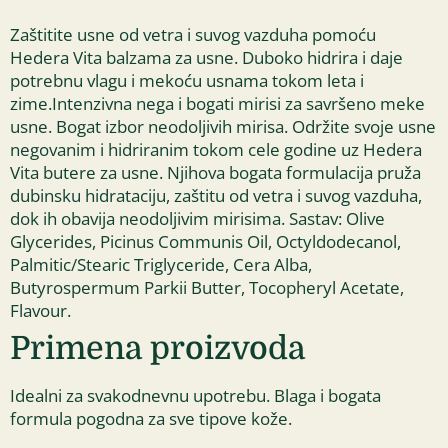
Zaštitite usne od vetra i suvog vazduha pomoću
Hedera Vita balzama za usne. Duboko hidrira i daje
potrebnu vlagu i mekoću usnama tokom leta i
zime.Intenzivna nega i bogati mirisi za savršeno meke
usne. Bogat izbor neodoljivih mirisa. Održite svoje usne
negovanim i hidriranim tokom cele godine uz Hedera
Vita butere za usne. Njihova bogata formulacija pruža
dubinsku hidrataciju, zaštitu od vetra i suvog vazduha,
dok ih obavija neodoljivim mirisima. Sastav: Olive
Glycerides, Picinus Communis Oil, Octyldodecanol,
Palmitic/Stearic Triglyceride, Cera Alba,
Butyrospermum Parkii Butter, Tocopheryl Acetate,
Flavour.
Primena proizvoda
Idealni za svakodnevnu upotrebu. Blaga i bogata
formula pogodna za sve tipove kože.