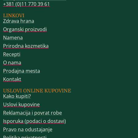
+381 (0)11 770 39 61
LINKOVI
Zdrava hrana
Organski proizvodi
Namena
Prirodna kozmetika
Recepti
O nama
Prodajna mesta
Kontakt
USLOVI ONLINE KUPOVINE
Kako kupiti?
Uslovi kupovine
Reklamacija i povrat robe
Isporuka (podaci o dostavi)
Pravo na odustajanje
Politika privatnosti