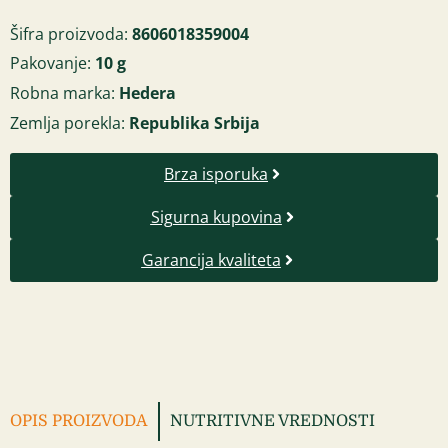
Šifra proizvoda:
8606018359004
Pakovanje:
10 g
Robna marka:
Hedera
Zemlja porekla:
Republika Srbija
Brza isporuka
Sigurna kupovina
Garancija kvaliteta
OPIS PROIZVODA
NUTRITIVNE VREDNOSTI