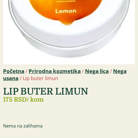
Početna
Prirodna kozmetika
Nega lica
Nega
/
/
/
usana
/ Lip buter limun
LIP BUTER LIMUN
175 RSD
/ kom
Nema na zalihama