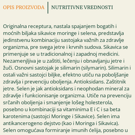
OPIS PROIZVODA
NUTRITIVNE VREDNOSTI
Originalna receptura, nastala spajanjem bogatih i
moćnih biljaka sikavice moringe i selena, predstavlja
jedinstvenu kombinaciju sastojaka važnih za zdravlje
organizma, pre svega jetre i krvnih sudova. Sikavica se
primenjuje se u tradicionalnoj i zapadnoj medicini.
Nezamenjljiva je u zaštiti, lečenju i obnavljanju jetre i
žuči. Osnovni sastojak je silimarin (silymarin). Silimarin i
ostali važni sastojci biljke, efektno utiču na poboljšanje
zdravlja i prevenciju oboljenja. Antioksidans. Zaštitnik
jetre. Selen je jak antioksidans i neophodan mineral za
zdravlje i funkcionisanje organizma. Utiče na prevenciju
srčanih oboljenja i smanjenje lošeg holesterola,
posebno u kombinaciji sa vitaminima E i C i sa beta
karotenima (sastojci Moringe i Sikavice). Selen ima
antikancerogeno dejstvo (kao i Moringa i Sikavica).
Selen omogućava formiranje imunih ćelija, posebno u