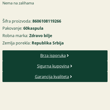
Nema na zalihama
Šifra proizvoda:
8606108119266
Pakovanje:
60kaspula
Robna marka:
Zdravo bilje
Zemlja porekla:
Republika Srbija
Brza isporuka
Sigurna kupovina
Garancija kvaliteta