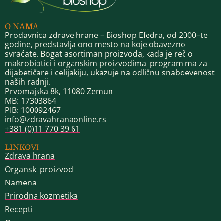
O NAMA
Prodavnica zdrave hrane – Bioshop Efedra, od 2000–te
godine, predstavlja ono mesto na koje obavezno
svraćate. Bogat asortiman proizvoda, kada je reč o
makrobiotici i organskim proizvodima, programima za
dijabetičare i celijakiju, ukazuje na odličnu snabdevenost
naših radnji.
Prvomajska 8k, 11080 Zemun
MB: 17303864
PIB: 100092467
info@zdravahranaonline.rs
+381 (0)11 770 39 61
LINKOVI
Zdrava hrana
Organski proizvodi
Namena
Prirodna kozmetika
Recepti