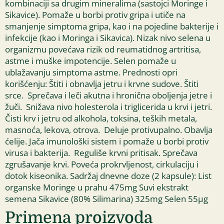
kombinaciji sa drugim mineralima (sastojci Moringe i
Sikavice). Pomaže u borbi protiv gripa i utiče na
smanjenje simptoma gripa, kao i na pojedine bakterije i
infekcije (kao i Moringa i Sikavica). Nizak nivo selena u
organizmu povećava rizik od reumatidnog artritisa,
astme i muške impotencije. Selen pomaže u
ublažavanju simptoma astme. Prednosti opri
korišćenju: Štiti i obnavlja jetru i krvne sudove. Štiti
srce. Sprečava i leči akutna i hronična oboljenja jetre i
žuči. Snižava nivo holesterola i triglicerida u krvi i jetri.
Čisti krv i jetru od alkohola, toksina, teških metala,
masnoća, lekova, otrova. Deluje protivupalno. Obavlja
ćelije. Jača imunološki sistem i pomaže u borbi protiv
virusa i bakterija. Reguliše krvni pritisak. Sprečava
zgrušavanje krvi. Poveća prokrvljenost, cirkulaciju i
dotok kiseonika. Sadržaj dnevne doze (2 kapsule): List
organske Moringe u prahu
475mg Suvi ekstrakt
semena Sikavice (80% Silimarina) 325mg Selen 55µg
Primena proizvoda