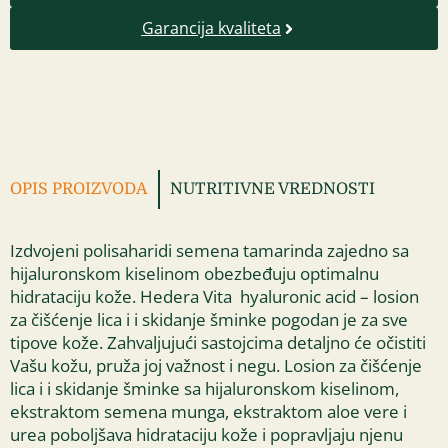
Garancija kvaliteta
OPIS PROIZVODA
NUTRITIVNE VREDNOSTI
Izdvojeni polisaharidi semena tamarinda zajedno sa
hijaluronskom kiselinom obezbeđuju optimalnu
hidrataciju kože. Hedera Vita hyaluronic acid – losion
za čišćenje lica i i skidanje šminke pogodan je za sve
tipove kože. Zahvaljujući sastojcima detaljno će očistiti
Vašu kožu, pruža joj važnost i negu. Losion za čišćenje
lica i i skidanje šminke sa hijaluronskom kiselinom,
ekstraktom semena munga, ekstraktom aloe vere i
urea poboljšava hidrataciju kože i popravljaju njenu