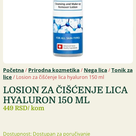
Početna
Prirodna kozmetika
Nega lica
Tonik za
/
/
/
lice
/ Losion za čišćenje lica hyaluron 150 ml
LOSION ZA ČIŠĆENJE LICA
HYALURON 150 ML
449 RSD
/ kom
Dostupnost: Dostupan za poručivanje