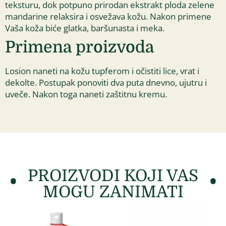
teksturu, dok potpuno prirodan ekstrakt ploda zelene
mandarine relaksira i osvežava kožu. Nakon primene
Vaša koža biće glatka, baršunasta i meka.
Primena proizvoda
Losion naneti na kožu tupferom i očistiti lice, vrat i
dekolte. Postupak ponoviti dva puta dnevno, ujutru i
uveče. Nakon toga naneti zaštitnu kremu.
PROIZVODI KOJI VAS
MOGU ZANIMATI