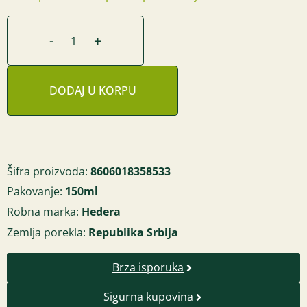
-
+
DODAJ U KORPU
Šifra proizvoda:
8606018358533
Pakovanje:
150ml
Robna marka:
Hedera
Zemlja porekla:
Republika Srbija
Brza isporuka
Sigurna kupovina