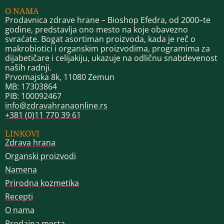
O NAMA
Prodavnica zdrave hrane – Bioshop Efedra, od 2000–te
godine, predstavlja ono mesto na koje obavezno
svraćate. Bogat asortiman proizvoda, kada je reč o
makrobiotici i organskim proizvodima, programima za
dijabetičare i celijakiju, ukazuje na odličnu snabdevenost
naših radnji.
Prvomajska 8k, 11080 Zemun
MB: 17303864
PIB: 100092467
info@zdravahranaonline.rs
+381 (0)11 770 39 61
LINKOVI
Zdrava hrana
Organski proizvodi
Namena
Prirodna kozmetika
Recepti
O nama
Prodajna mesta