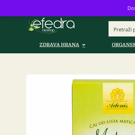
Bulevar Mihajla Pupina 16b, Novi B
Dos
ZDRAVA HRANA
ORGANSK