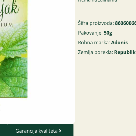
Šifra proizvoda:
8606006
Pakovanje:
50g
Robna marka:
Adonis
Zemlja porekla:
Republik
Garancija kvaliteta