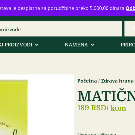
eograd
info@zdravahranaonline.rs
+381 (0)11 770 39 61
Radno 
tava je besplatna za porudžbine preko 5.000,00 dinara
Odb
I PROIZVODI
NAMENA
PRIR
Početna
/
Zdrava hrana
MATIČN
189 RSD
/ kom
Nema na zalihama