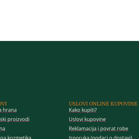
OVI
USLOVI ONLINE KUPOVINE
a hrana
Kako kupiti?
ski proizvodi
Uslovi kupovine
na
Reklamacija i povrat robe
dna kozmetika
Isporuka (podaci o dostavi)