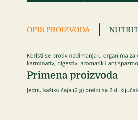
OPIS PROIZVODA
NUTRIT
Koristi se protiv nadimanja u organima za va
karminativ, digestiv, aromatik i antispazmol
Primena proizvoda
Jednu kašiku čaja (2 g) preliti sa 2 dl ključ