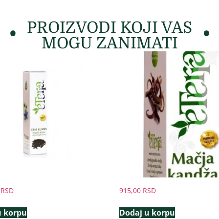
PROIZVODI KOJI VAS
MOGU ZANIMATI
0
RSD
915,00
RSD
u korpu
Dodaj u korpu