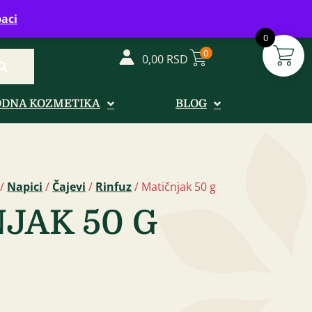
vreme: Ponedeljak - Petak od 08-20h
aci
0
0
0,00
RSD
ODNA KOZMETIKA
BLOG
/
Napici
/
Čajevi
/
Rinfuz
/ Matičnjak 50 g
JAK 50 G