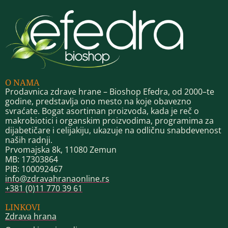
O NAMA
Prodavnica zdrave hrane – Bioshop Efedra, od 2000–te
godine, predstavlja ono mesto na koje obavezno
svraćate. Bogat asortiman proizvoda, kada je reč o
makrobiotici i organskim proizvodima, programima za
dijabetičare i celijakiju, ukazuje na odličnu snabdevenost
naših radnji.
Prvomajska 8k, 11080 Zemun
MB: 17303864
PIB: 100092467
info@zdravahranaonline.rs
+381 (0)11 770 39 61
LINKOVI
Zdrava hrana