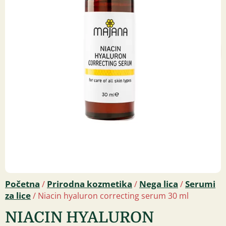
Početna
Prirodna kozmetika
Nega lica
Serumi
/
/
/
za lice
/ Niacin hyaluron correcting serum 30 ml
NIACIN HYALURON