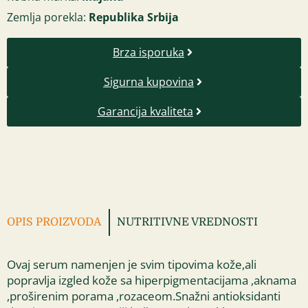
Zemlja porekla:
Republika Srbija
Brza isporuka
Sigurna kupovina
Garancija kvaliteta
OPIS PROIZVODA
NUTRITIVNE VREDNOSTI
Ovaj serum namenjen je svim tipovima kože,ali
popravlja izgled kože sa hiperpigmentacijama ,aknama
,proširenim porama ,rozaceom.Snažni antioksidanti