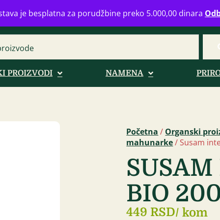
eograd
info@zdravahranaonline.rs
+381 (0)11 770 39 61
Radno 
tava je besplatna za porudžbine preko 5.000,00 dinara
Odb
I PROIZVODI
NAMENA
PRIR
Početna
/
Organski proi
mahunarke
/ Susam inte
SUSAM 
BIO 200
449 RSD
/ kom