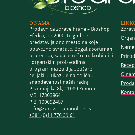
O NAMA
LINK
Prodavnica zdrave hrane – Bioshop
Zdrav
Efedra, od 2000–te godine,
Organ
predstavlja ono mesto na koje
Name
obavezno svraćate. Bogat asortiman
proizvoda, kada je reč o makrobiotici
Priro
i organskim proizvodima,
Recep
programima za dijabetičare i
O na
celijakiju, ukazuje na odličnu
snabdevenost naših radnji.
Proda
Prvomajska 8k, 11080 Zemun
Konta
MB: 17303864
PIB: 100092467
info@zdravahranaonline.rs
+381 (0)11 770 39 61