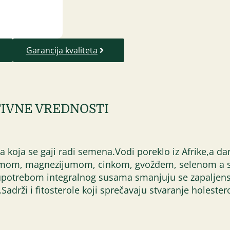
Garancija kvaliteta
IVNE VREDNOSTI
va koja se gaji radi semena.Vodi poreklo iz Afrike,a 
umom, magnezijumom, cinkom, gvožđem, selenom a sadr
potrebom integralnog susama smanjuju se zapaljensk
adrži i fitosterole koji sprečavaju stvaranje holeste