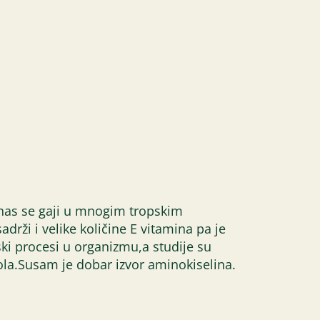
danas se gaji u mnogim tropskim
ži i velike količine E vitamina pa je
i procesi u organizmu,a studije su
rola.Susam je dobar izvor aminokiselina.