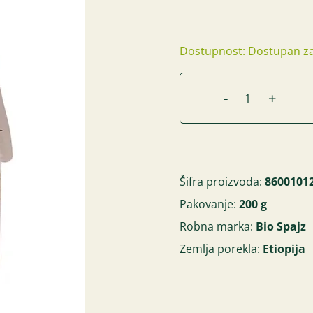
Dostupnost: Dostupan za
-
+
Šifra proizvoda:
8600101
Pakovanje:
200 g
Robna marka:
Bio Spajz
Zemlja porekla:
Etiopija