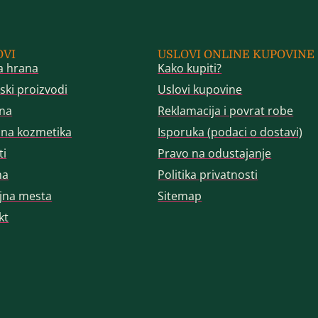
OVI
USLOVI ONLINE KUPOVINE
a hrana
Kako kupiti?
ski proizvodi
Uslovi kupovine
na
Reklamacija i povrat robe
dna kozmetika
Isporuka (podaci o dostavi)
ti
Pravo na odustajanje
ma
Politika privatnosti
jna mesta
Sitemap
kt