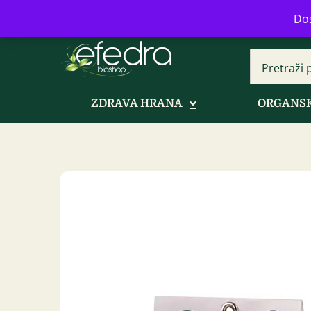
Bulevar Mihajla Pupina 16b, Novi B
Dos
ZDRAVA HRANA
ORGANSK