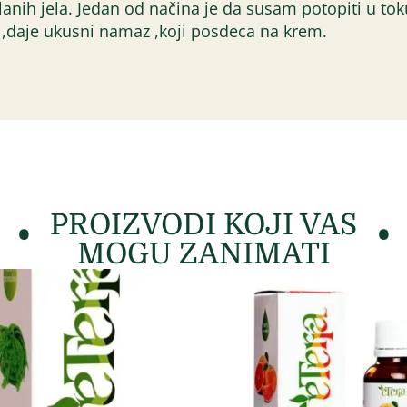
slanih jela. Jedan od načina je da susam potopiti u tok
,daje ukusni namaz ,koji posdeca na krem.
PROIZVODI KOJI VAS
MOGU ZANIMATI