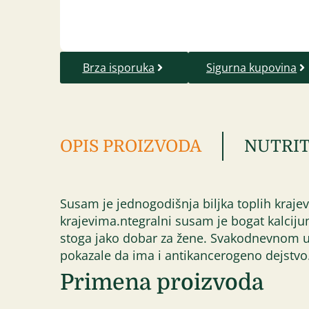
Brza isporuka
Sigurna kupovina
OPIS PROIZVODA
NUTRIT
Susam je jednogodišnja biljka toplih kraje
krajevima.ntegralni susam je bogat kalcij
stoga jako dobar za žene. Svakodnevnom u
pokazale da ima i antikancerogeno dejstvo.S
Primena proizvoda