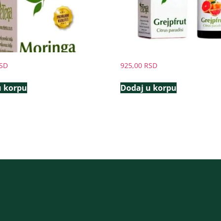
SD
925,00
RSD
u korpu
Dodaj u korpu