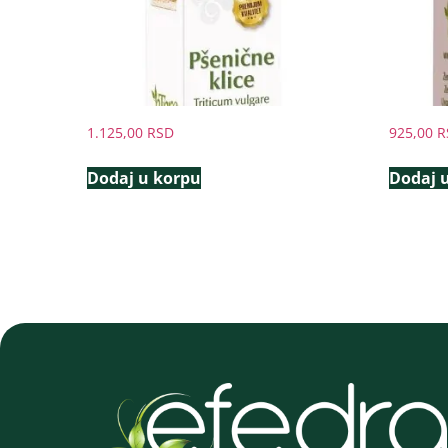
1.125,00
RSD
925,00
R
Dodaj u korpu
Dodaj 