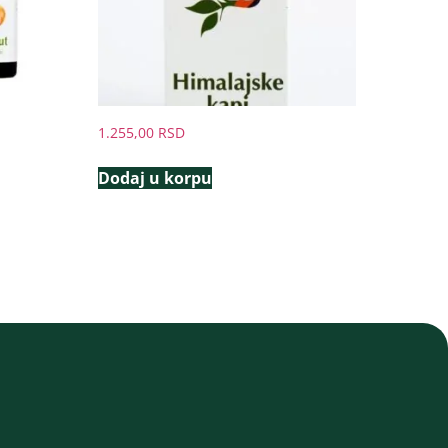
1.255,00
RSD
Dodaj u korpu