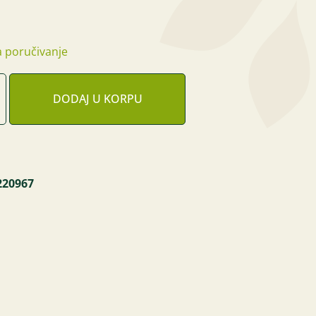
 poručivanje
DODAJ U KORPU
220967