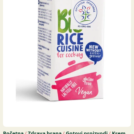
Početna
Zdrava hrana
Gotovi proizvodi
Krem
/
/
/