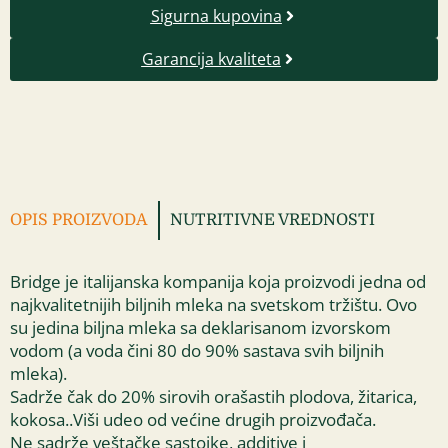
Sigurna kupovina
Garancija kvaliteta
OPIS PROIZVODA
NUTRITIVNE VREDNOSTI
Bridge je italijanska kompanija koja proizvodi jedna od
najkvalitetnijih biljnih mleka na svetskom tržištu. Ovo
su jedina biljna mleka sa deklarisanom izvorskom
vodom (a voda čini 80 do 90% sastava svih biljnih
mleka).
Sadrže čak do 20% sirovih orašastih plodova, žitarica,
kokosa..Viši udeo od većine drugih proizvođača.
Ne sadrže veštačke sastojke, additive i