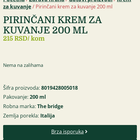
za kuvanje
/ Pirinčani krem za kuvanje 200 ml
PIRINČANI KREM ZA
KUVANJE 200 ML
215 RSD
/ kom
Nema na zalihama
Šifra proizvoda:
8019428005018
Pakovanje:
200 ml
Robna marka:
The bridge
Zemlja porekla:
Italija
Brza isporuka