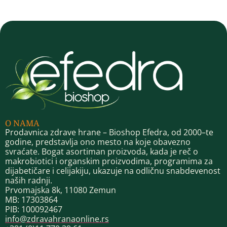
O NAMA
Prodavnica zdrave hrane – Bioshop Efedra, od 2000–te
godine, predstavlja ono mesto na koje obavezno
svraćate. Bogat asortiman proizvoda, kada je reč o
makrobiotici i organskim proizvodima, programima za
dijabetičare i celijakiju, ukazuje na odličnu snabdevenost
naših radnji.
Prvomajska 8k, 11080 Zemun
MB: 17303864
PIB: 100092467
info@zdravahranaonline.rs