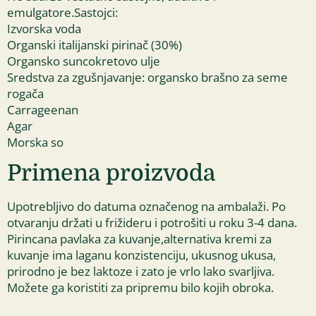
emulgatore.Sastojci:
Izvorska voda
Organski italijanski pirinač (30%)
Organsko suncokretovo ulje
Sredstva za zgušnjavanje: organsko brašno za seme
rogača
Carrageenan
Agar
Morska so
Primena proizvoda
Upotrebljivo do datuma označenog na ambalaži. Po
otvaranju držati u frižideru i potrošiti u roku 3-4 dana.
Pirincana pavlaka za kuvanje,alternativa kremi za
kuvanje ima laganu konzistenciju, ukusnog ukusa,
prirodno je bez laktoze i zato je vrlo lako svarljiva.
Možete ga koristiti za pripremu bilo kojih obroka.