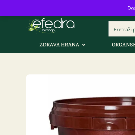
Bulevar Mihajla Pupina 16b, Novi B
Dos
ZDRAVA HRANA
ORGANSK