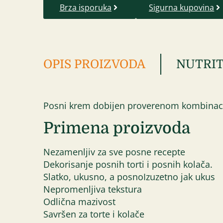
Brza isporuka
Sigurna kupovina
OPIS PROIZVODA
NUTRIT
Posni krem dobijen proverenom kombinacij
Primena proizvoda
Nezamenljiv za sve posne recepte
Dekorisanje posnih torti i posnih kolača.
Slatko, ukusno, a posnoIzuzetno jak ukus
Nepromenljiva tekstura
Odlična mazivost
Savršen za torte i kolače