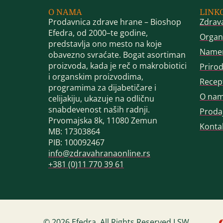
O NAMA
LINK
Prodavnica zdrave hrane – Bioshop
Zdrav
Efedra, od 2000–te godine,
Organ
predstavlja ono mesto na koje
Name
obavezno svraćate. Bogat asortiman
proizvoda, kada je reč o makrobiotici
Priro
i organskim proizvodima,
Recep
programima za dijabetičare i
O na
celijakiju, ukazuje na odličnu
snabdevenost naših radnji.
Proda
Prvomajska 8k, 11080 Zemun
Konta
MB: 17303864
PIB: 100092467
info@zdravahranaonline.rs
+381 (0)11 770 39 61
© 2026 Efedra. All Rights Reserved LSW.