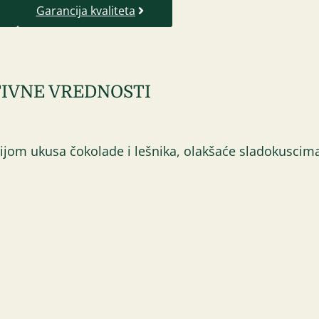
Garancija kvaliteta
IVNE VREDNOSTI
om ukusa čokolade i lešnika, olakšaće sladokuscima 