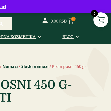
vreme: Ponedeljak - Petak od 08-20h
aci
0
0
0,00
RSD
ODNA KOZMETIKA
BLOG
/
Namazi
/
Slatki namazi
/ Krem posni 450 g-
OSNI 450 G-
TI