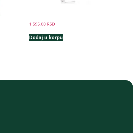
1.595,00
RSD
Dodaj u korpu