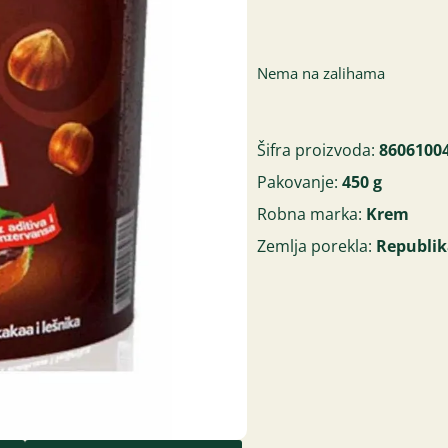
Nema na zalihama
Šifra proizvoda:
8606100
Pakovanje:
450 g
Robna marka:
Krem
Zemlja porekla:
Republik