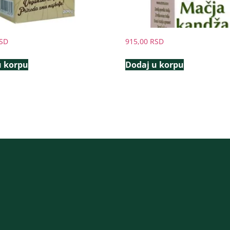
SD
915,00
RSD
u korpu
Dodaj u korpu