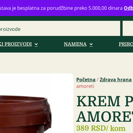
eograd
info@zdravahranaonline.rs
+381 (0)11 770 39 61
Radno 
tava je besplatna za porudžbine preko 5.000,00 dinara
Odb
I PROIZVODI
NAMENA
PRIR
Početna
/
Zdrava hrana
amoreti
KREM P
AMORE
389 RSD
/ kom