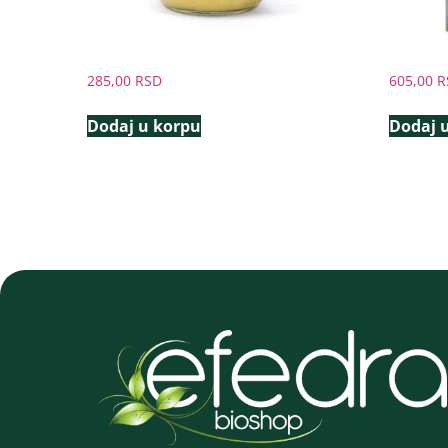
285,00
RSD
605,00
R
Dodaj u korpu
Dodaj 