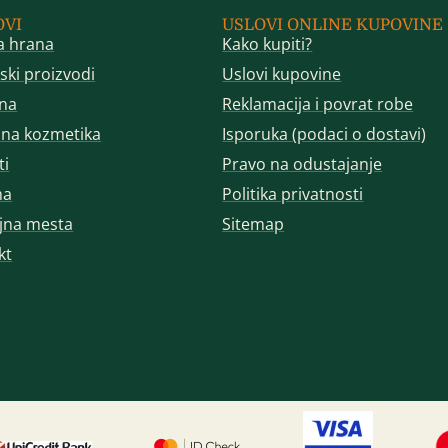
OVI
USLOVI ONLINE KUPOVINE
a hrana
Kako kupiti?
ski proizvodi
Uslovi kupovine
na
Reklamacija i povrat robe
dna kozmetika
Isporuka (podaci o dostavi)
ti
Pravo na odustajanje
ma
Politika privatnosti
jna mesta
Sitemap
kt