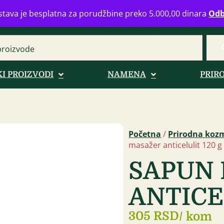
eograd
info@zdravahranaonline.rs
+381 (0)11 770 39 61
Radno 
tava je besplatna za porudžbine preko 5.000,00 dinara
Odb
I PROIZVODI
NAMENA
PRIR
Početna
/
Prirodna koz
masažer anticelulit 120 g
SAPUN
ANTICE
305 RSD
/ kom