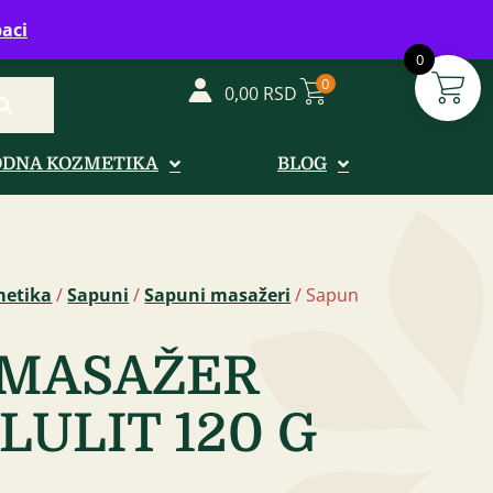
vreme: Ponedeljak - Petak od 08-20h
aci
0
0
0,00
RSD
ODNA KOZMETIKA
BLOG
metika
/
Sapuni
/
Sapuni masažeri
/ Sapun
 MASAŽER
LULIT 120 G