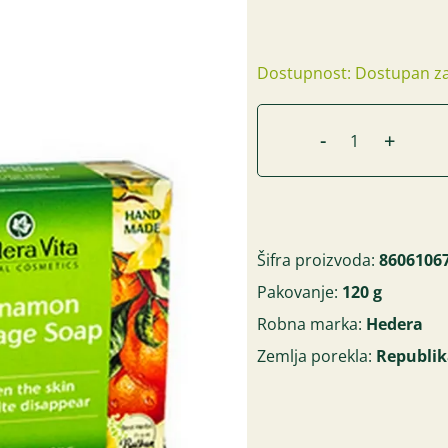
Dostupnost: Dostupan za
-
+
Šifra proizvoda:
8606106
Pakovanje:
120 g
Robna marka:
Hedera
Zemlja porekla:
Republik