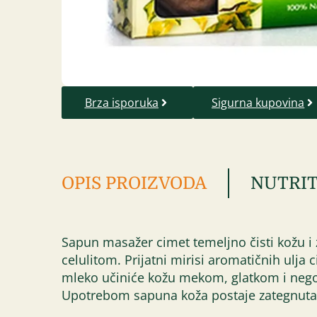
Brza isporuka
Sigurna kupovina
OPIS PROIZVODA
NUTRIT
Sapun masažer cimet temeljno čisti kožu i 
celulitom. Prijatni mirisi aromatičnih ulj
mleko učiniće kožu mekom, glatkom i negov
Upotrebom sapuna koža postaje zategnuta, č