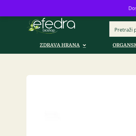
Bulevar Mihajla Pupina 16b, Novi B
Dos
ZDRAVA HRANA
ORGANSK