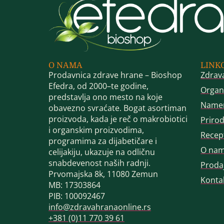
O NAMA
LINK
Prodavnica zdrave hrane – Bioshop
Zdrav
Efedra, od 2000–te godine,
Organ
predstavlja ono mesto na koje
Name
obavezno svraćate. Bogat asortiman
proizvoda, kada je reč o makrobiotici
Priro
i organskim proizvodima,
Recep
programima za dijabetičare i
O na
celijakiju, ukazuje na odličnu
snabdevenost naših radnji.
Proda
Prvomajska 8k, 11080 Zemun
Konta
MB: 17303864
PIB: 100092467
info@zdravahranaonline.rs
+381 (0)11 770 39 61