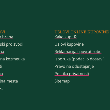
OVI
USLOVI ONLINE KUPOVINE
a hrana
Kako kupiti?
ski proizvodi
Uslovi kupovine
na
Reklamacija i povrat robe
dna kozmetika
Isporuka (podaci o dostavi)
ti
Pravo na odustajanje
ma
Politika privatnosti
jna mesta
Sitemap
kt