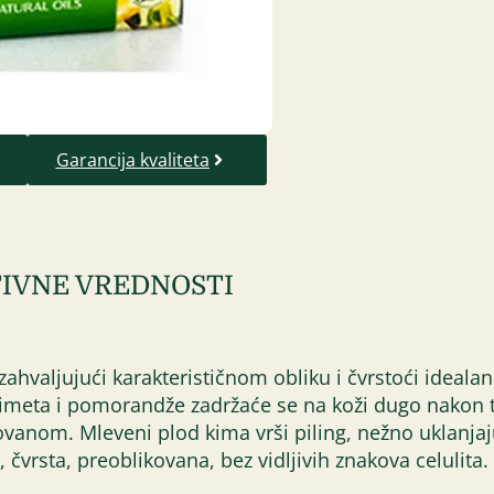
Garancija kvaliteta
IVNE VREDNOSTI
zahvaljujući karakterističnom obliku i čvrstoći ideal
a cimeta i pomorandže zadržaće se na koži dugo nakon t
anom. Mleveni plod kima vrši piling, nežno uklanjaju
vrsta, preoblikovana, bez vidljivih znakova celulita.