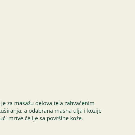
an je za masažu delova tela zahvaćenim
uširanja, a odabrana masna ulja i kozije
ći mrtve ćelije sa površine kože.