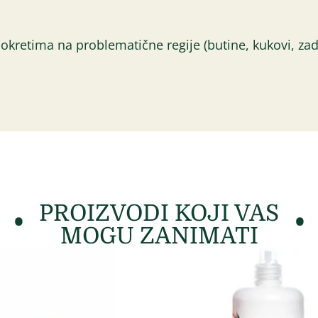
okretima na problematične regije (butine, kukovi, zad
PROIZVODI KOJI VAS
MOGU ZANIMATI