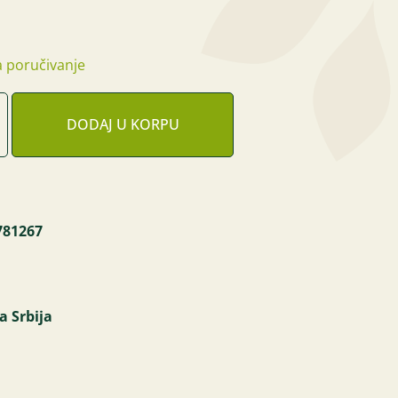
 poručivanje
DODAJ U KORPU
781267
a Srbija