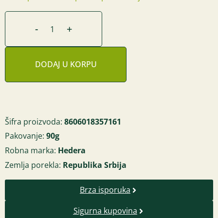
-
+
DODAJ U KORPU
Šifra proizvoda:
8606018357161
Pakovanje:
90g
Robna marka:
Hedera
Zemlja porekla:
Republika Srbija
Brza isporuka
Sigurna kupovina