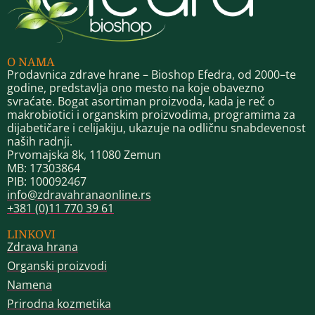
O NAMA
Prodavnica zdrave hrane – Bioshop Efedra, od 2000–te
godine, predstavlja ono mesto na koje obavezno
svraćate. Bogat asortiman proizvoda, kada je reč o
makrobiotici i organskim proizvodima, programima za
dijabetičare i celijakiju, ukazuje na odličnu snabdevenost
naših radnji.
Prvomajska 8k, 11080 Zemun
MB: 17303864
PIB: 100092467
info@zdravahranaonline.rs
+381 (0)11 770 39 61
LINKOVI
Zdrava hrana
Organski proizvodi
Namena
Prirodna kozmetika