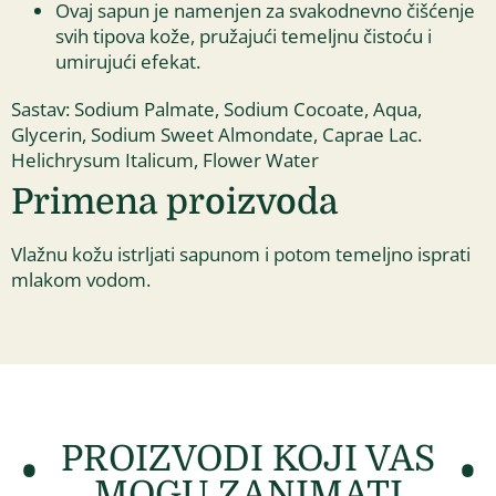
Ovaj sapun je namenjen za svakodnevno čišćenje
svih tipova kože, pružajući temeljnu čistoću i
umirujući efekat.
Sastav: Sodium Palmate, Sodium Cocoate, Aqua,
Glycerin, Sodium Sweet Almondate, Caprae Lac.
Helichrysum Italicum, Flower Water
Primena proizvoda
Vlažnu kožu istrljati sapunom i potom temeljno isprati
mlakom vodom.
PROIZVODI KOJI VAS
MOGU ZANIMATI