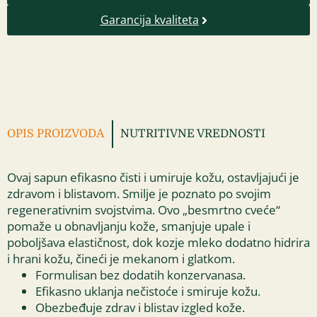
Garancija kvaliteta
OPIS PROIZVODA
NUTRITIVNE VREDNOSTI
Ovaj sapun efikasno čisti i umiruje kožu, ostavljajući je
zdravom i blistavom. Smilje je poznato po svojim
regenerativnim svojstvima. Ovo „besmrtno cveće“
pomaže u obnavljanju kože, smanjuje upale i
poboljšava elastičnost, dok kozje mleko dodatno hidrira
i hrani kožu, čineći je mekanom i glatkom.
Formulisan bez dodatih konzervanasa.
Efikasno uklanja nečistoće i smiruje kožu.
Obezbeđuje zdrav i blistav izgled kože.