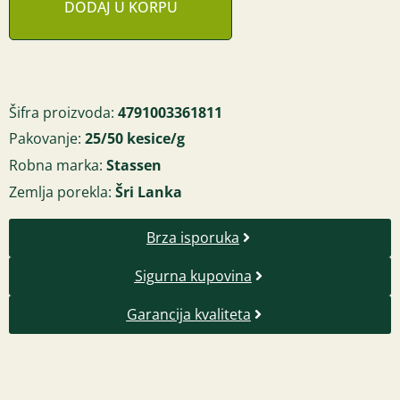
DODAJ U KORPU
Šifra proizvoda:
4791003361811
Pakovanje:
25/50 kesice/g
Robna marka:
Stassen
Zemlja porekla:
Šri Lanka
Brza isporuka
Sigurna kupovina
Garancija kvaliteta