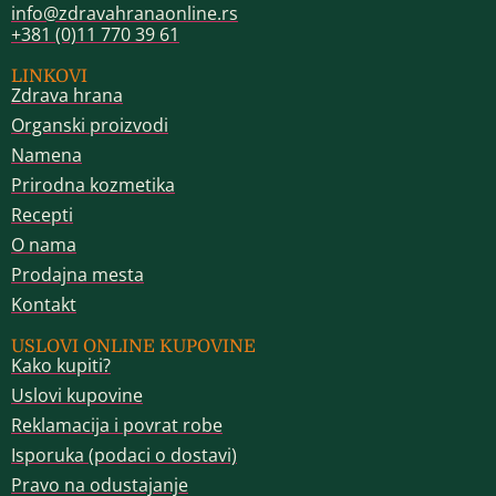
info@zdravahranaonline.rs
+381 (0)11 770 39 61
LINKOVI
Zdrava hrana
Organski proizvodi
Namena
Prirodna kozmetika
Recepti
O nama
Prodajna mesta
Kontakt
USLOVI ONLINE KUPOVINE
Kako kupiti?
Uslovi kupovine
Reklamacija i povrat robe
Isporuka (podaci o dostavi)
Pravo na odustajanje