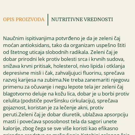
OPIS PROIZVODA
NUTRITIVNE VREDNOSTI
Naučnim ispitivanjima potvrđeno je da je zeleni čaj
moćan antioksidans, tako da organizam uspešno štiti
od štetnog uticaja slobodnih radikala. Zeleni čaj je
dobar prirodni lek protiv bolesti srca i krvnih sudova,
snižava krvni pritisak, holesterol, nivo lipida i otklanja
depresivne misli i čak, zahvaljujuci fluorinu, sprečava
razvoj karijesa na zubima.Ne treba zanemariti njegovu
primenu za očuvanje i negu lepote tela jer zeleni čaj
blagotvorno deluje na kožu lica, dobar je u borbi protiv
celulita (podstiče površinsku cirkulaciju), sprečava
gojaznost, koristan je za lečenje akni, protiv
peruti.Zeleni čaj je dobar diuretik, ublažava apsorpciju
masti i povećava sposobnost tela da sagori unete
kalorije, zbog čega se sve više koristi kao efikasno