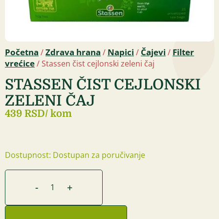
Početna
Zdrava hrana
Napici
Čajevi
Filter
/
/
/
/
vrećice
/ Stassen čist cejlonski zeleni čaj
STASSEN ČIST CEJLONSKI
ZELENI ČAJ
439 RSD
/ kom
Dostupnost: Dostupan za poručivanje
-
+