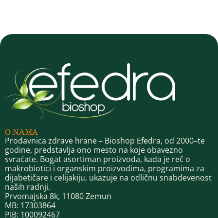
O NAMA
Prodavnica zdrave hrane – Bioshop Efedra, od 2000–te
godine, predstavlja ono mesto na koje obavezno
svraćate. Bogat asortiman proizvoda, kada je reč o
makrobiotici i organskim proizvodima, programima za
dijabetičare i celijakiju, ukazuje na odličnu snabdevenost
naših radnji.
Prvomajska 8k, 11080 Zemun
MB: 17303864
PIB: 100092467