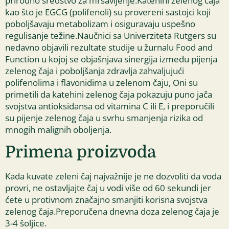
prirodno sredstvo za mršavljenje.Katehini zelenog čaja
kao što je EGCG (polifenoli) su provereni sastojci koji
poboljšavaju metabolizam i osiguravaju uspešno
regulisanje težine.Naučnici sa Univerziteta Rutgers su
nedavno objavili rezultate studije u žurnalu Food and
Function u kojoj se objašnjava sinergija između pijenja
zelenog čaja i poboljšanja zdravlja zahvaljujući
polifenolima i flavonidima u zelenom čaju, Oni su
primetili da katehini zelenog čaja pokazuju puno jača
svojstva antioksidansa od vitamina C ili E, i preporučili
su pijenje zelenog čaja u svrhu smanjenja rizika od
mnogih malignih oboljenja.
Primena proizvoda
Kada kuvate zeleni čaj najvažnije je ne dozvoliti da voda
provri, ne ostavljajte čaj u vodi više od 60 sekundi jer
ćete u protivnom značajno smanjiti korisna svojstva
zelenog čaja.Preporučena dnevna doza zelenog čaja je
3-4 šoljice.