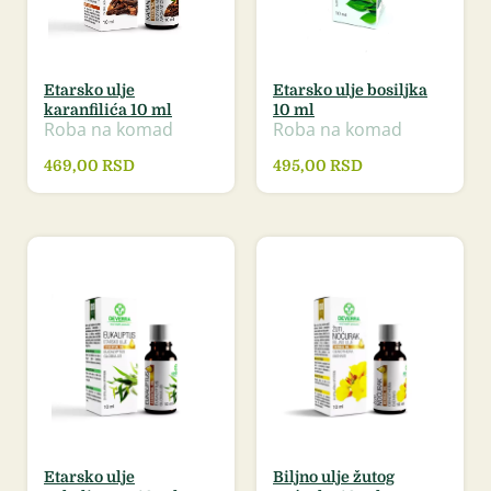
Etarsko ulje
Etarsko ulje bosiljka
karanfilića 10 ml
10 ml
Roba na komad
Roba na komad
469,00
RSD
495,00
RSD
Etarsko ulje
Biljno ulje žutog