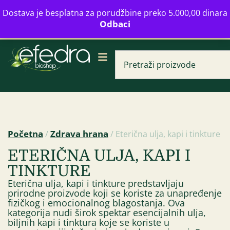
Bulevar Mihajla Pupina 16b, Novi Beograd
Dostava je besplatna za porudžbine preko 5.000,00 dinara
info@zdravahranaonline.rs
+381 (0)11 770 39 61
Odbaci
Radno vreme: Ponedeljak - Petak od 08-20h
Početna
Zdrava hrana
/
/ Eterična ulja, kapi i tinkture
ETERIČNA ULJA, KAPI I
Rogač 250 g Bio U
TINKTURE
135,00
RSD
Eterična ulja, kapi i tinkture predstavljaju
prirodne proizvode koji se koriste za unapređenje
fizičkog i emocionalnog blagostanja. Ova
kategorija nudi širok spektar esencijalnih ulja,
biljnih kapi i tinktura koje se koriste u