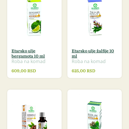
Etarsko ulje
Etarsko ulje žalfije 10
bergamota 10 ml
ml
Roba na komad
Roba na komad
609,00
RSD
625,00
RSD