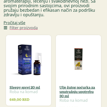
aromaterapiji, lečenju i svakodnevnoj nezi. Sa
svojim prirodnim sastojcima, ovi proizvodi
pružaju bezbedan i efikasan način za podršku
zdravlju i opuštanju.
Pročitaj više
Filter proizvoda
Sleepy sprej 20 ml
Ulje žutog noćurka za
Roba na komad
unutrašnju upotrebu
30 ml
Roba na komad
649,00
RSD