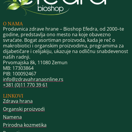
O NAMA
Prodavnica zdrave hrane – Bioshop Efedra, od 2000–te
godine, predstavlja ono mesto na koje obavezno
svraćate. Bogat asortiman proizvoda, kada je reč o
makrobiotici i organskim proizvodima, programima za
dijabetičare i celijakiju, ukazuje na odličnu snabdevenost
naših radnji.
Prvomajska 8k, 11080 Zemun
MB: 17303864
PIB: 100092467
info@zdravahranaonline.rs
+381 (0)11 770 39 61
LINKOVI
Zdrava hrana
Organski proizvodi
Namena
Prirodna kozmetika