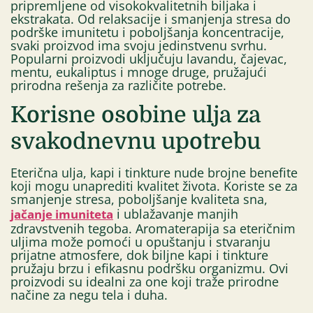
pripremljene od visokokvalitetnih biljaka i
ekstrakata. Od relaksacije i smanjenja stresa do
podrške imunitetu i poboljšanja koncentracije,
svaki proizvod ima svoju jedinstvenu svrhu.
Popularni proizvodi uključuju lavandu, čajevac,
mentu, eukaliptus i mnoge druge, pružajući
prirodna rešenja za različite potrebe.
Korisne osobine ulja za
svakodnevnu upotrebu
Eterična ulja, kapi i tinkture nude brojne benefite
koji mogu unaprediti kvalitet života. Koriste se za
smanjenje stresa, poboljšanje kvaliteta sna,
i ublažavanje manjih
jačanje imuniteta
zdravstvenih tegoba. Aromaterapija sa eteričnim
uljima može pomoći u opuštanju i stvaranju
prijatne atmosfere, dok biljne kapi i tinkture
pružaju brzu i efikasnu podršku organizmu. Ovi
proizvodi su idealni za one koji traže prirodne
načine za negu tela i duha.