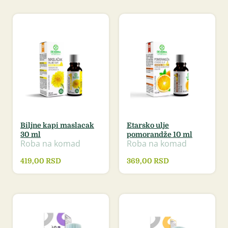
Biljne kapi maslacak
Etarsko ulje
30 ml
pomorandže 10 ml
Roba na komad
Roba na komad
419,00
RSD
369,00
RSD