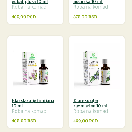
eukaliptusa 10 ml
noćurka 10 ml
Roba na komad
Roba na komad
465,00
RSD
379,00
RSD
Etarsko ulje timijana
Etarsko ulje
10 ml
ruzmarina 10 ml
Roba na komad
Roba na komad
469,00
RSD
469,00
RSD