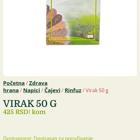
Početna
Zdrava
/
hrana
Napici
Čajevi
Rinfuz
/
/
/
/ Virak 50 g
VIRAK 50 G
425 RSD
/ kom
Dostupnost: Dostupan za poručivanje