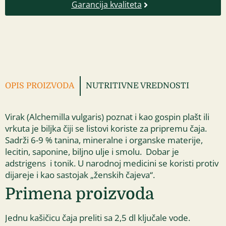
Garancija kvaliteta
OPIS PROIZVODA
NUTRITIVNE VREDNOSTI
Virak (Alchemilla vulgaris) poznat i kao gospin plašt ili
vrkuta je biljka čiji se listovi koriste za pripremu čaja.
Sadrži 6-9 % tanina, mineralne i organske materije,
lecitin, saponine, biljno ulje i smolu. Dobar je
adstrigens i tonik. U narodnoj medicini se koristi protiv
dijareje i kao sastojak „ženskih čajeva“.
Primena proizvoda
Jednu kašičicu čaja preliti sa 2,5 dl ključale vode.