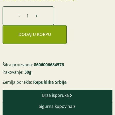
-
+
DODAJ U KORPU
Šifra proizvoda:
8606006684576
Pakovanje:
50g
Zemlja porekla:
Republika Srbija
Brza isporuka
Sigurna kupovina