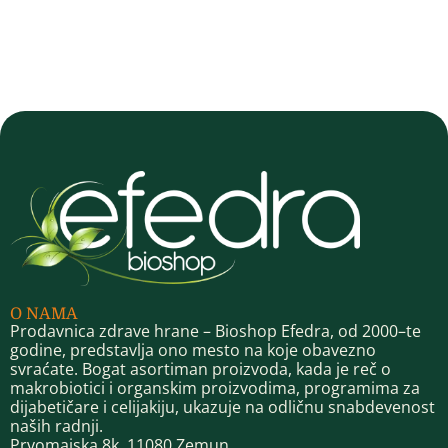
O NAMA
Prodavnica zdrave hrane – Bioshop Efedra, od 2000–te
godine, predstavlja ono mesto na koje obavezno
svraćate. Bogat asortiman proizvoda, kada je reč o
makrobiotici i organskim proizvodima, programima za
dijabetičare i celijakiju, ukazuje na odličnu snabdevenost
naših radnji.
Prvomajska 8k, 11080 Zemun