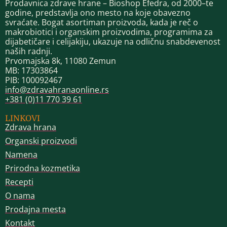
Prodavnica zdrave hrane – Bioshop Efedra, od 2000–te
godine, predstavlja ono mesto na koje obavezno
svraćate. Bogat asortiman proizvoda, kada je reč o
makrobiotici i organskim proizvodima, programima za
dijabetičare i celijakiju, ukazuje na odličnu snabdevenost
naših radnji.
Prvomajska 8k, 11080 Zemun
MB: 17303864
PIB: 100092467
info@zdravahranaonline.rs
+381 (0)11 770 39 61
LINKOVI
Zdrava hrana
Organski proizvodi
Namena
Prirodna kozmetika
Recepti
O nama
Prodajna mesta
Kontakt