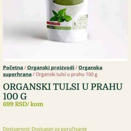
Početna
Organski proizvodi
Organska
/
/
superhrana
/ Organski tulsi u prahu 100 g
ORGANSKI TULSI U PRAHU
100 G
699 RSD
/ kom
Dostupnost: Dostupan za poručivanje