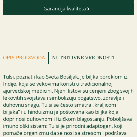
Garancija kvaliteta
OPIS PROIZVODA
NUTRITIVNE VREDNOSTI
Tulsi, poznat i kao Sveta Bosiljak, je biljka poreklom iz
Indije, koja se vekovima koristi u tradicionalnoj
ajurvedskoj medicini. Njeni listovi su cenjeni zbog svojih
lekovitih svojstava i simbolizuju bogatstvo, zdravlje i
duhovnu snagu. Tulsi se često smatra „kraljicom
biljaka“ i u hinduizmu je poštovana kao biljka koja
doprinosi duhovnom i fizičkom blagostanju. Poboljšava
imunološki sistem: Tulsi je prirodni adaptogen, koji
pomaže organizmu da se nosi sa stresom i podržava