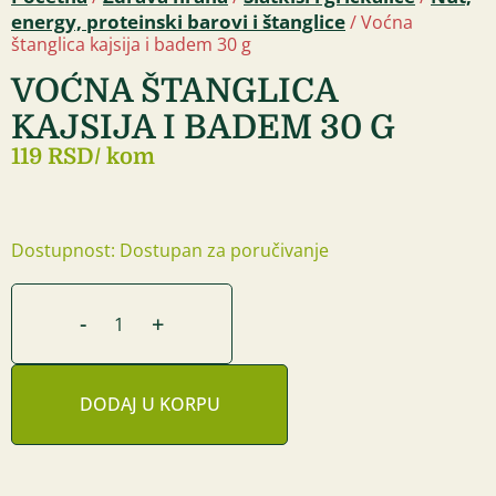
energy, proteinski barovi i štanglice
/ Voćna
štanglica kajsija i badem 30 g
VOĆNA ŠTANGLICA
KAJSIJA I BADEM 30 G
119 RSD
/ kom
Dostupnost: Dostupan za poručivanje
-
+
DODAJ U KORPU