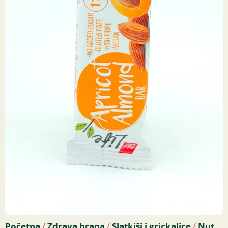
Početna
Zdrava hrana
Slatkiši i grickalice
Nut,
/
/
/