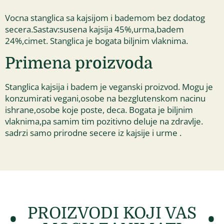
Vocna stanglica sa kajsijom i bademom bez dodatog
secera.Sastav:susena kajsija 45%,urma,badem
24%,cimet. Stanglica je bogata biljnim vlaknima.
Primena proizvoda
Stanglica kajsija i badem je veganski proizvod. Mogu je
konzumirati vegani,osobe na bezglutenskom nacinu
ishrane,osobe koje poste, deca. Bogata je biljnim
vlaknima,pa samim tim pozitivno deluje na zdravlje.
sadrzi samo prirodne secere iz kajsije i urme .
PROIZVODI KOJI VAS