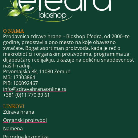
O NAMA
Prodavnica zdrave hrane – Bioshop Efedra, od 2000–te
godine, predstavlja ono mesto na koje obavezno
svraćate. Bogat asortiman proizvoda, kada je reč o
makrobiotici i organskim proizvodima, programima za
dijabetičare i celijakiju, ukazuje na odličnu snabdevenost
naših radnji.
Prvomajska 8k, 11080 Zemun
MB: 17303864
PIB: 100092467
info@zdravahranaonline.rs
+381 (0)11 770 39 61
LINKOVI
Zdrava hrana
Organski proizvodi
Namena
Prirodna kozmetika