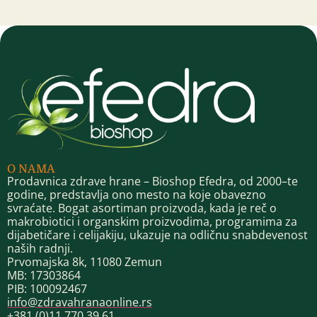
O NAMA
Prodavnica zdrave hrane – Bioshop Efedra, od 2000–te
godine, predstavlja ono mesto na koje obavezno
svraćate. Bogat asortiman proizvoda, kada je reč o
makrobiotici i organskim proizvodima, programima za
dijabetičare i celijakiju, ukazuje na odličnu snabdevenost
naših radnji.
Prvomajska 8k, 11080 Zemun
MB: 17303864
PIB: 100092467
info@zdravahranaonline.rs
+381 (0)11 770 39 61