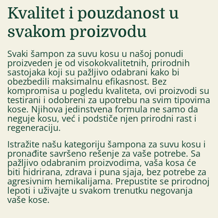
Kvalitet i pouzdanost u
svakom proizvodu
Svaki šampon za suvu kosu u našoj ponudi
proizveden je od visokokvalitetnih, prirodnih
sastojaka koji su pažljivo odabrani kako bi
obezbedili maksimalnu efikasnost. Bez
kompromisa u pogledu kvaliteta, ovi proizvodi su
testirani i odobreni za upotrebu na svim tipovima
kose. Njihova jedinstvena formula ne samo da
neguje kosu, već i podstiče njen prirodni rast i
regeneraciju.
Istražite našu kategoriju šampona za suvu kosu i
pronađite savršeno rešenje za vaše potrebe. Sa
pažljivo odabranim proizvodima, vaša kosa će
biti hidrirana, zdrava i puna sjaja, bez potrebe za
agresivnim hemikalijama. Prepustite se prirodnoj
lepoti i uživajte u svakom trenutku negovanja
vaše kose.