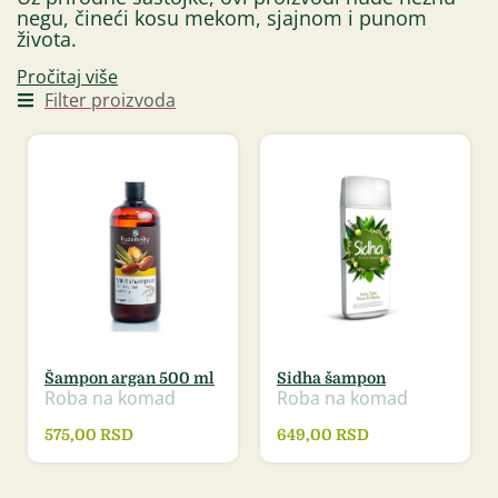
negu, čineći kosu mekom, sjajnom i punom
života.
Pročitaj više
Filter proizvoda
Šampon argan 500 ml
Sidha šampon
Roba na komad
Roba na komad
575,00
RSD
649,00
RSD