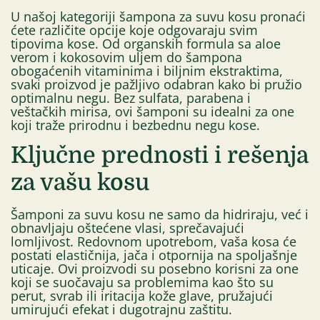
U našoj kategoriji šampona za suvu kosu pronaći
ćete različite opcije koje odgovaraju svim
tipovima kose. Od organskih formula sa aloe
verom i kokosovim uljem do šampona
obogaćenih vitaminima i biljnim ekstraktima,
svaki proizvod je pažljivo odabran kako bi pružio
optimalnu negu. Bez sulfata, parabena i
veštačkih mirisa, ovi šamponi su idealni za one
koji traže prirodnu i bezbednu negu kose.
Ključne prednosti i rešenja
za vašu kosu
Šamponi za suvu kosu ne samo da hidriraju, već i
obnavljaju oštećene vlasi, sprečavajući
lomljivost. Redovnom upotrebom, vaša kosa će
postati elastičnija, jača i otpornija na spoljašnje
uticaje. Ovi proizvodi su posebno korisni za one
koji se suočavaju sa problemima kao što su
perut, svrab ili iritacija kože glave, pružajući
umirujući efekat i dugotrajnu zaštitu.