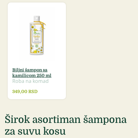
Biljni šampon sa
kamilicom 250 ml
Roba na komad
349,00
RSD
Širok asortiman šampona
za suvu kosu