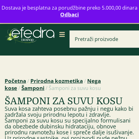
Bulevar Mihajla Pupina 16b, Novi Beograd
Dostava je besplatna za porudžbine preko 5.000,00 dinara
info@zdravahranaonline.rs
+381 (0)11 770 39 61
Odbaci
Radno vreme: Ponedeljak - Petak od 08-20h
Početna
Prirodna kozmetika
Nega
/
/
kose
Šamponi
/
/ Šamponi za suvu kosu
Tri kurkumin kaps
ŠAMPONI ZA SUVU KOSU
2.209,00
RSD
Suva kosa zahteva posebnu pažnju i negu kako bi
zadržala svoju prirodnu lepotu i zdravlje.
Šamponi za suvu kosu su specijalno formulisani
da obezbede dubinsku hidrataciju, obnove
prirodnu ravnotežu kose i spreče dalje isušivanje.
Uz prirodne sastojke, ovi proizvodi nude nežnu